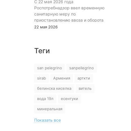
С 22 мая 2026 года
Роспотребнадзор ввел временную
санитарную меру по
приостановлению ввоза и оборота
на территории Российской
22 мая 2026
Федерации пищевой продукции:
«Минеральная природная лечебно-
столовая питьевая газированная
Теги
вода «Джермук», изготовитель ЗАО
«Джермук Групп». Указанная
продукция не соответствует
san pelegrino
sanpellegrino
информации, указанной в
маркировке, что является
sirab
Армения
арткти
нарушением требований пункта 10
раздела 3 ТР ЕАЭС 044/2017 «О
белинска киселка
витель
безопасности упакованной питьевой
вода 19л
есентуки
воды, включая природную
минеральную воду». В воде было
минеральная
выявлено превышение содержания
гидрокарбоната – иона, хлоридов и
Показать все
сульфатов. Введение в заблуждение
относительно лечебных свойств