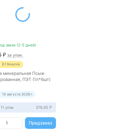
од заказ (2-5 дней)
5
₽
за упак.
8.1
бонусов
а минеральная Псыж
ированная, ПЭТ (1л*6шт)
10 августа 2026 г.
 11 упак
376,65
Р
Предзаказ