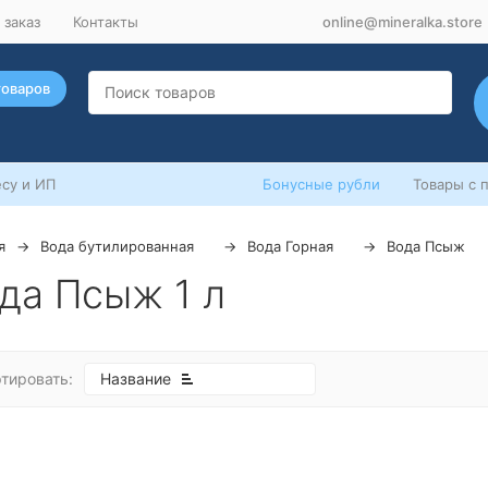
 заказ
Контакты
online@mineralka.store
товаров
су и ИП
Бонусные рубли
Товары с 
я
Вода бутилированная
Вода Горная
Вода Псыж
да Псыж 1 л
тировать:
Название