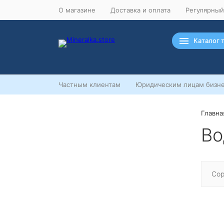
О магазине
Доставка и оплата
Регулярный
Каталог 
Частным клиентам
Юридическим лицам бизне
Главна
Ночная распродажа
Во
Скидка 10% на весь ассортимент
по будням с 00 до 6 часов
До начала распродажи:
99
99
99
99
Сор
Дней
Часов
Минут
Секунд