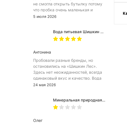
не смогла открыть бутылку потому
что пробка очень маленькая и
К
неудобное расположение
5 июля 2026
(небольшое пространство между
пробкой и горлышком) из-за чего
Вода питьевая Шишкин лес в (одноразовой) таре 19 литров
затрудняет открытию бутылка.
Плюс рубцы на пробке мелкие, что
тоже мешает ее открытию
Антонина
Пробовали разные бренды, но
остановились на «Шишкин Лес».
Здесь нет неожиданностей, всегда
одинаковый вкус и качество. Вода
хорошо идёт и холодной, и
24 мая 2026
комнатной температуры.
Используем для всей семьи, всем
Минеральная природная вода Jermuk / Джермук газированная, Пэт (1,0л*6шт)
подходит. Это, наверное, главный
показатель.
Олег