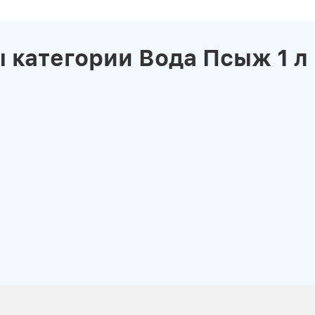
 категории Вода Псыж 1 л
news_details.php?