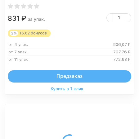
831
₽
за упак.
2%
16.62
бонусов
от 4 упак.
806,07
Р
от 7 упак.
797,76
Р
от 11 упак
772,83
Р
Предзаказ
Купить в 1 клик