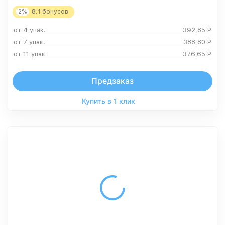
2%
8.1
бонусов
от 4 упак.
392,85
Р
от 7 упак.
388,80
Р
от 11 упак
376,65
Р
Предзаказ
Купить в 1 клик