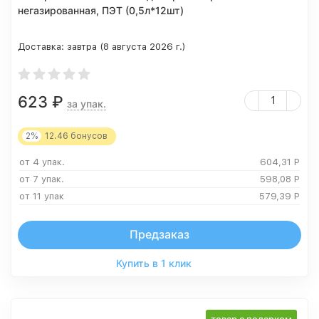
негазированная, ПЭТ (0,5л*12шт)
Доставка:
завтра (8 августа 2026 г.)
623
₽
за упак.
2%
12.46
бонусов
от 4 упак.
604,31
Р
от 7 упак.
598,08
Р
от 11 упак
579,39
Р
Предзаказ
Купить в 1 клик