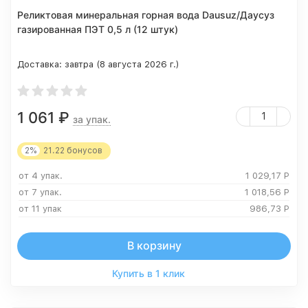
Реликтовая минеральная горная вода Dausuz/Даусуз
газированная ПЭТ 0,5 л (12 штук)
Доставка:
завтра (8 августа 2026 г.)
1 061
₽
за упак.
2%
21.22
бонусов
от 4 упак.
1 029,17
Р
от 7 упак.
1 018,56
Р
от 11 упак
986,73
Р
В корзину
Купить в 1 клик