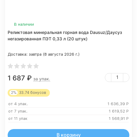
В наличии
Реликтовая минеральная горная вода Dausuz/Даусуз
негазированная ПЭТ 0,33 л (20 штук)
Доставка:
завтра (8 августа 2026 г.)
1 687
₽
за упак.
2%
33.74
бонусов
от 4 упак.
1 636,39
Р
от 7 упак.
1 619,52
Р
от 11 упак
1 568,91
Р
В корзину