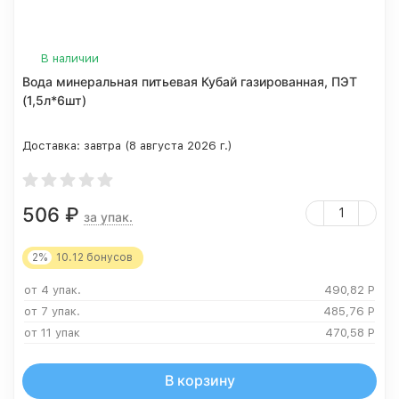
В наличии
Вода минеральная питьевая Кубай газированная, ПЭТ
(1,5л*6шт)
Доставка:
завтра (8 августа 2026 г.)
506
₽
за упак.
2%
10.12
бонусов
от 4 упак.
490,82
Р
от 7 упак.
485,76
Р
от 11 упак
470,58
Р
В корзину