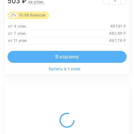
503
₽
за упак.
2%
10.06
бонусов
от 4 упак.
487,91
Р
от 7 упак.
482,88
Р
от 11 упак
467,79
Р
В корзину
Купить в 1 клик