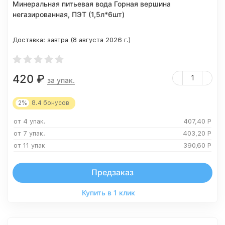
Минеральная питьевая вода Горная вершина
негазированная, ПЭТ (1,5л*6шт)
Доставка:
завтра (8 августа 2026 г.)
420
₽
за упак.
2%
8.4
бонусов
от 4 упак.
407,40
Р
от 7 упак.
403,20
Р
от 11 упак
390,60
Р
Предзаказ
Купить в 1 клик