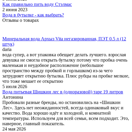
Как правильно пить воду Стэлмас
2 июня 2023
Вода в бутылке - как выбрать?
Отзывы о товарах
Минеральная вода Архыз Vita негазированная, ПЭТ 0.5 л (12
штук)
daria
вода супер, а вот упаковка обещает делать лучшего. взрослая
девушка не смогла открыть бутылку потому что пробка очень
маленькая и неудобное расположение (небольшое
пространство между пробкой и горлышком) из-за чего
затрудняет открытию бутылка. Плюс рубцы на пробке мелкие,
что тоже мешает ее открытию
5 июля 2026
Вода питьевая Шишкин лес в (одноразовой) таре 19 литров
Антонина
Пробовали разные бренды, но остановились на «Шишкин
Лес». Здесь нет неожиданностей, всегда одинаковый вкус и
качество. Вода хорошо идёт и холодной, и комнатной
температуры. Используем для всей семьи, всем подходит. Это,
наверное, главный показатель.
24 мая 2026