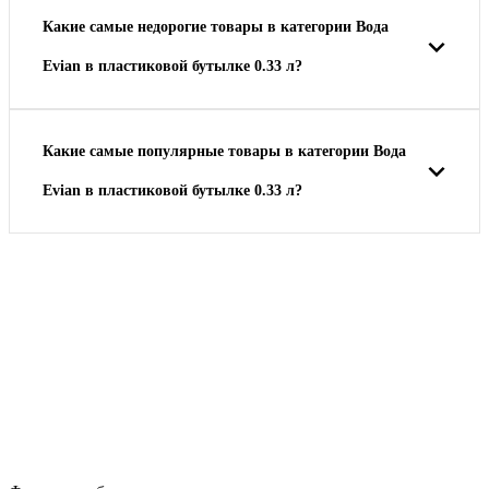
Какие самые недорогие товары в категории Вода
Evian в пластиковой бутылке 0.33 л?
Какие самые популярные товары в категории Вода
Evian в пластиковой бутылке 0.33 л?
Ночная распродажа
Скидка 10% на весь ассортимент по будням с 00 до 6 часов
До окончания распродажи:
99
99
99
99
Дней
Часов
Минут
Секунд