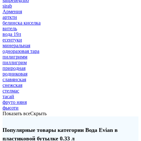
sanpellegrino
sirab
Армения
арткти
белинска киселка
витель
вода 19л
есентуки
минеральная
одноразовая тара
пилигримм
пиллигрим
природная
родниковая
славянская
снежская
стелмас
тасай
фруто няня
фьюзти
Показать все
Скрыть
Популярные товары категории Вода Evian в
пластиковой бутылке 0.33 л