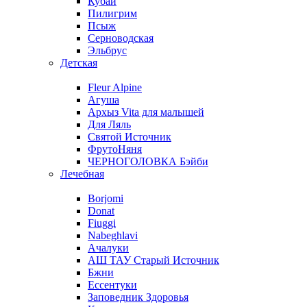
Кубай
Пилигрим
Псыж
Серноводская
Эльбрус
Детская
Fleur Alpine
Агуша
Архыз Vita для малышей
Для Ляль
Святой Источник
ФрутоНяня
ЧЕРНОГОЛОВКА Бэйби
Лечебная
Borjomi
Donat
Fiuggi
Nabeghlavi
Ачалуки
АШ ТАУ Старый Источник
Бжни
Ессентуки
Заповедник Здоровья