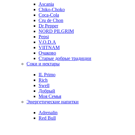
Ascania
Chiko-Choko
Coca-Cola
Cru de Chon
Dr Pepper
NORD PILGRIM
Pepsi
V.O.D.A
VIITNAM
Очаково
Старые добрые традиции
Соки и нектары
IL Primo
Rich
Swell
Добрый
Моя Семья
Энергетические напитки
Adrenalin
Red Bull