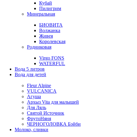
Кубай
Пилигрим
Минеральная
БИОВИТА
Волжанка
Живея
Королевская
Родниковая
Virgo FONS
WATERFUL
Вода 5 литров
Вода для детей
Fleur Alpine
VULCANICA
Агуша
Архыз Vita для малышей
Для Ляль
Святой Источник
ФрутоНяня
ЧЕРНОГОЛОВКА Бэйби
Молоко, сливки