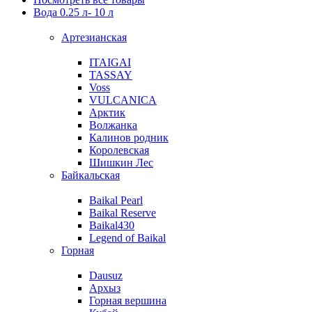
Вода 0.25 л- 10 л
Артезианская
ITAIGAI
TASSAY
Voss
VULCANICA
Арктик
Волжанка
Калинов родник
Королевская
Шишкин Лес
Байкальская
Baikal Pearl
Baikal Reserve
Baikal430
Legend of Baikal
Горная
Dausuz
Архыз
Горная вершина