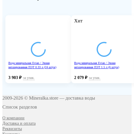
Хит
Вода минеральная Evian / Эвиан
Вода минеральная Evian / Эвиан
негазированная ПЭТ 0.33 л (24 штук)
негазированная ПЭТ 1.5 л (6 штук)
3 903
₽
2 079
₽
за упак.
за упак.
2009-2026 © Mineralka.store — доставка воды
Список разделов
О компании
Доставка и оплата
Реквизиты