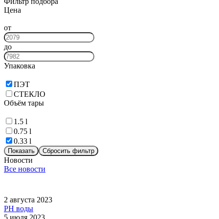
Фильтр подбора
Цена
от
до
Упаковка
ПЭТ
СТЕКЛО
Объём тары
1.5 l
0.75 l
0.33 l
Показать
Сбросить фильтр
Новости
Все новости
2 августа 2023
PH воды
5 июля 2023