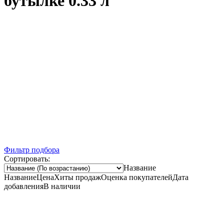
бутылке 0.33 л
Ночная распродажа
Скидка 10% на весь ассортимент по будням с 00 до 6 часов
До окончания распродажи:
99
99
99
99
Дней
Часов
Минут
Секунд
Фильтр подбора
Сортировать:
Название
Название
Цена
Хиты продаж
Оценка покупателей
Дата
добавления
В наличии