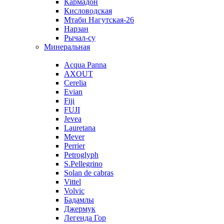
Кармадон
Кисловодская
Мтаби Нагутская-26
Нарзан
Рычал-су
Минеральная
Acqua Panna
AXOUT
Cerelia
Evian
Fiji
FUJI
Jevea
Lauretana
Mever
Perrier
Petroglyph
S.Pellegrino
Solan de cabras
Vittel
Volvic
Бадамлы
Джермук
Легенда Гор