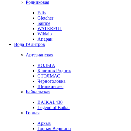
Родниковая
Edis
Gletcher
Sairme
WATERFUL
Wildalp
Апаран
Вода 19 литров
Артезианская
ВОЛЬГА
Калинов Родник
СТЭЛМАС
Черноголовка
Шишкин лес
Байкальская
BAIKAL430
Legend of Baikal
Горная
Архыз
Горная Вершина