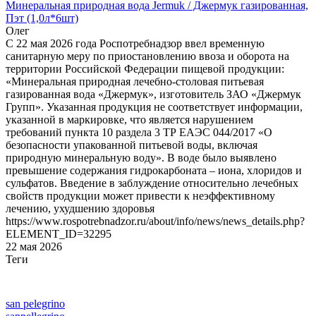
Минеральная природная вода Jermuk / Джермук газированная,
Пэт (1,0л*6шт)
Олег
С 22 мая 2026 года Роспотребнадзор ввел временную
санитарную меру по приостановлению ввоза и оборота на
территории Российской Федерации пищевой продукции:
«Минеральная природная лечебно-столовая питьевая
газированная вода «Джермук», изготовитель ЗАО «Джермук
Групп». Указанная продукция не соответствует информации,
указанной в маркировке, что является нарушением
требований пункта 10 раздела 3 ТР ЕАЭС 044/2017 «О
безопасности упакованной питьевой воды, включая
природную минеральную воду». В воде было выявлено
превышение содержания гидрокарбоната – иона, хлоридов и
сульфатов. Введение в заблуждение относительно лечебных
свойств продукции может привести к неэффективному
лечению, ухудшению здоровья
https://www.rospotrebnadzor.ru/about/info/news/news_details.php?
ELEMENT_ID=32295
22 мая 2026
Теги
san pelegrino