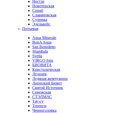
Нестле
Новотерская
Сираб
Славяновская
Сулинка
Эдельвейс
Питьевая
Aqua Minerale
BonA Aqua
San Benedetto
Shambala
Svetla
VIRGO fons
БИОВИТА
Кристалическая
Леденёв
Ледяная жемчужина
Липецкий Бювет
Святой Источник
Сенежская
СТЭЛМАС
Тау-су
Теренги
Черноголовка