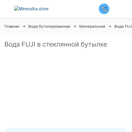
Главная
Вода бутилированная
Минеральная
Вода FUJ
Вода FUJI в стеклянной бутылке
Ночная распродажа
Скидка 10% на весь ассортимент по будням с 00 до 6
часов
До начала распродажи:
99
99
99
99
Дней
Часов
Минут
Секунд