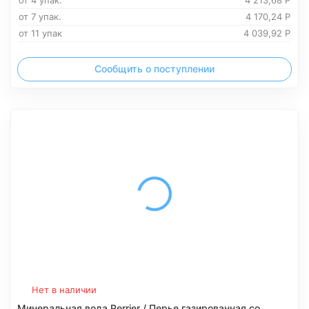
от 4 упак.
4 213,68
Р
от 7 упак.
4 170,24
Р
от 11 упак
4 039,92
Р
Сообщить о поступлении
Нет в наличии
Минеральная вода Perrier / Перье газированная со