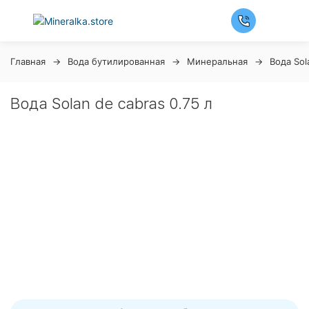
Главная
Вода бутилированная
Минеральная
Вода Sol
Вода Solan de cabras 0.75 л
Ночная распродажа
Скидка 10% на весь ассортимент по будням с 00 до 6
часов
До окончания распродажи:
99
99
99
99
Дней
Часов
Минут
Секунд