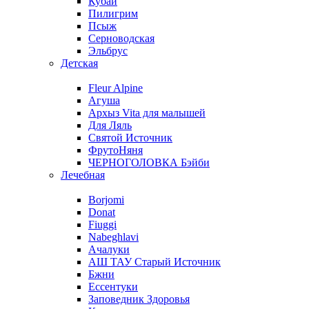
Кубай
Пилигрим
Псыж
Серноводская
Эльбрус
Детская
Fleur Alpine
Агуша
Архыз Vita для малышей
Для Ляль
Святой Источник
ФрутоНяня
ЧЕРНОГОЛОВКА Бэйби
Лечебная
Borjomi
Donat
Fiuggi
Nabeghlavi
Ачалуки
АШ ТАУ Старый Источник
Бжни
Ессентуки
Заповедник Здоровья