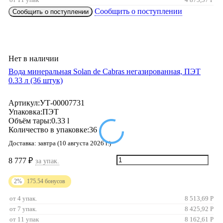
Сообщить о поступлении
Сообщить о поступлении
Нет в наличии
Вода минеральная Solan de Cabras негазированная, ПЭТ
0.33 л (36 штук)
Артикул:
УТ-00007731
Упаковка:
ПЭТ
Объём тары:
0.33 l
Количество в упаковке:
36
Доставка:
завтра (10 августа 2026 г.)
8 777
₽
за упак.
2%
175.54
бонусов
от 4 упак.
8 513,69
Р
от 7 упак.
8 425,92
Р
от 11 упак
8 162,61
Р