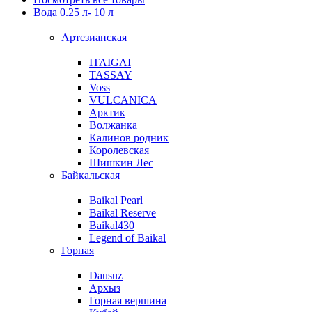
Вода 0.25 л- 10 л
Артезианская
ITAIGAI
TASSAY
Voss
VULCANICA
Арктик
Волжанка
Калинов родник
Королевская
Шишкин Лес
Байкальская
Baikal Pearl
Baikal Reserve
Baikal430
Legend of Baikal
Горная
Dausuz
Архыз
Горная вершина