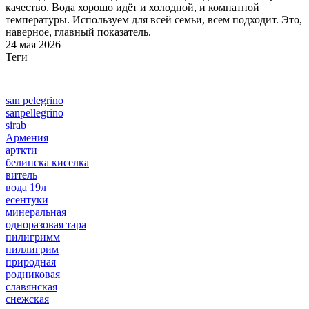
качество. Вода хорошо идёт и холодной, и комнатной
температуры. Используем для всей семьи, всем подходит. Это,
наверное, главный показатель.
24 мая 2026
Теги
san pelegrino
sanpellegrino
sirab
Армения
арткти
белинска киселка
витель
вода 19л
есентуки
минеральная
одноразовая тара
пилигримм
пиллигрим
природная
родниковая
славянская
снежская