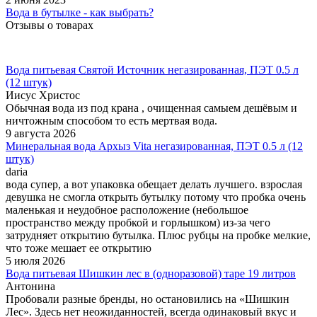
Вода в бутылке - как выбрать?
Отзывы о товарах
Вода питьевая Святой Источник негазированная, ПЭТ 0.5 л
(12 штук)
Иисус Христос
Обычная вода из под крана , очищенная самыем дешёвым и
ничтожным способом то есть мертвая вода.
9 августа 2026
Минеральная вода Архыз Vita негазированная, ПЭТ 0.5 л (12
штук)
daria
вода супер, а вот упаковка обещает делать лучшего. взрослая
девушка не смогла открыть бутылку потому что пробка очень
маленькая и неудобное расположение (небольшое
пространство между пробкой и горлышком) из-за чего
затрудняет открытию бутылка. Плюс рубцы на пробке мелкие,
что тоже мешает ее открытию
5 июля 2026
Вода питьевая Шишкин лес в (одноразовой) таре 19 литров
Антонина
Пробовали разные бренды, но остановились на «Шишкин
Лес». Здесь нет неожиданностей, всегда одинаковый вкус и