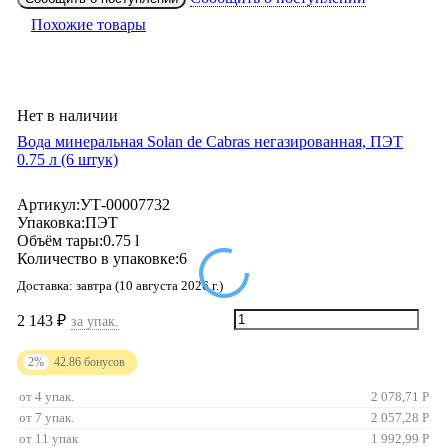
Похожие товары
Нет в наличии
Вода минеральная Solan de Cabras негазированная, ПЭТ
0.75 л (6 штук)
Артикул:
УТ-00007732
Упаковка:
ПЭТ
Объём тары:
0.75 l
Количество в упаковке:
6
Доставка:
завтра (10 августа 2026 г.)
2 143
₽
за упак.
2%
42.86
бонусов
от 4 упак.
2 078,71
Р
от 7 упак.
2 057,28
Р
от 11 упак
1 992,99
Р