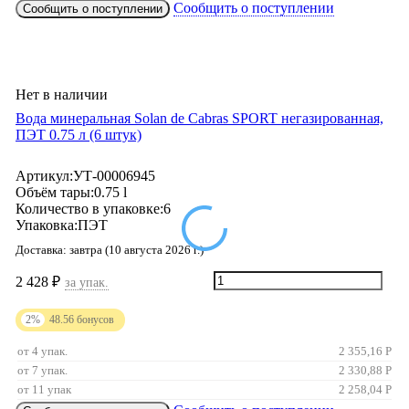
Сообщить о поступлении
Сообщить о поступлении
Нет в наличии
Вода минеральная Solan de Cabras SPORT негазированная,
ПЭТ 0.75 л (6 штук)
Артикул:
УТ-00006945
Объём тары:
0.75 l
Количество в упаковке:
6
Упаковка:
ПЭТ
Доставка:
завтра (10 августа 2026 г.)
2 428
₽
за упак.
2%
48.56
бонусов
от 4 упак.
2 355,16
Р
от 7 упак.
2 330,88
Р
от 11 упак
2 258,04
Р