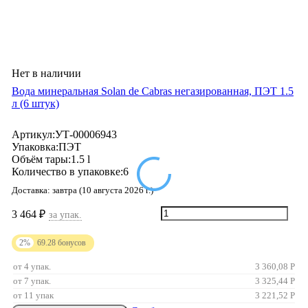
Нет в наличии
Вода минеральная Solan de Cabras негазированная, ПЭТ 1.5
л (6 штук)
Артикул:
УТ-00006943
Упаковка:
ПЭТ
Объём тары:
1.5 l
Количество в упаковке:
6
Доставка:
завтра (10 августа 2026 г.)
3 464
₽
за упак.
2%
69.28
бонусов
от 4 упак.
3 360,08
Р
от 7 упак.
3 325,44
Р
от 11 упак
3 221,52
Р