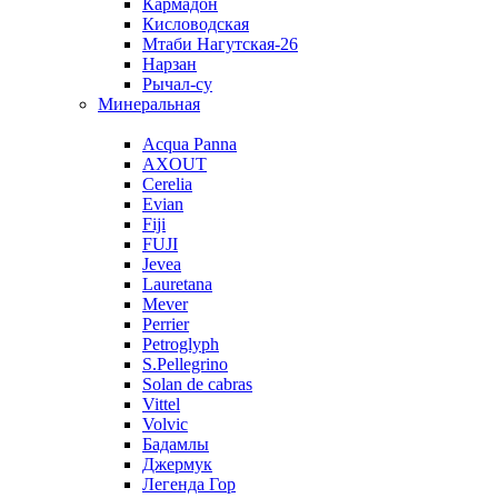
Кармадон
Кисловодская
Мтаби Нагутская-26
Нарзан
Рычал-су
Минеральная
Acqua Panna
AXOUT
Cerelia
Evian
Fiji
FUJI
Jevea
Lauretana
Mever
Perrier
Petroglyph
S.Pellegrino
Solan de cabras
Vittel
Volvic
Бадамлы
Джермук
Легенда Гор