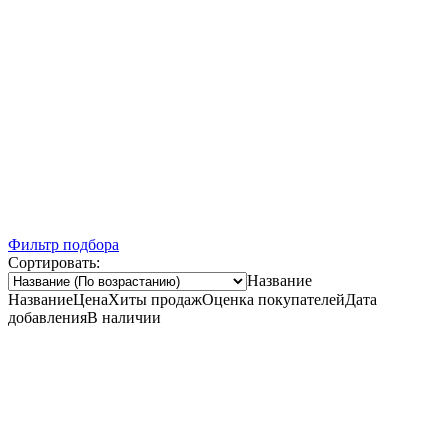
Ночная распродажа
Скидка 10% на весь ассортимент по будням с 00 до 6 часов
До начала распродажи:
99
99
99
99
Дней
Часов
Минут
Секунд
Фильтр подбора
Сортировать:
Название
Название
Цена
Хиты продаж
Оценка покупателей
Дата
добавления
В наличии