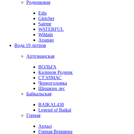
Родниковая
Edis
Gletcher
Sairme
WATERFUL
Wildalp
Апаран
Вода 19 литров
Артезианская
ВОЛЬГА
Калинов Родник
СТЭЛМАС
Черноголовка
Шишкин лес
Байкальская
BAIKAL430
Legend of Baikal
Горная
Архыз
Горная Вершина