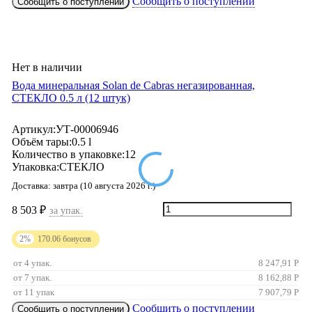
Сообщить о поступлении
Сообщить о поступлении
Нет в наличии
Вода минеральная Solan de Cabras негазированная,
СТЕКЛО 0.5 л (12 штук)
Артикул:
УТ-00006946
Объём тары:
0.5 l
Количество в упаковке:
12
Упаковка:
СТЕКЛО
Доставка:
завтра (10 августа 2026 г.)
8 503
₽
за упак.
2%
170.06
бонусов
от 4 упак.
8 247,91
Р
от 7 упак.
8 162,88
Р
от 11 упак
7 907,79
Р
Сообщить о поступлении
Сообщить о поступлении