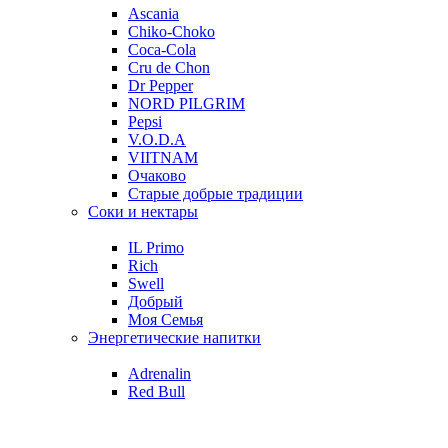
Ascania
Chiko-Choko
Coca-Cola
Cru de Chon
Dr Pepper
NORD PILGRIM
Pepsi
V.O.D.A
VIITNAM
Очаково
Старые добрые традиции
Соки и нектары
IL Primo
Rich
Swell
Добрый
Моя Семья
Энергетические напитки
Adrenalin
Red Bull