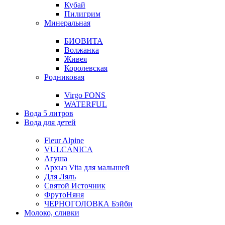
Кубай
Пилигрим
Минеральная
БИОВИТА
Волжанка
Живея
Королевская
Родниковая
Virgo FONS
WATERFUL
Вода 5 литров
Вода для детей
Fleur Alpine
VULCANICA
Агуша
Архыз Vita для малышей
Для Ляль
Святой Источник
ФрутоНяня
ЧЕРНОГОЛОВКА Бэйби
Молоко, сливки