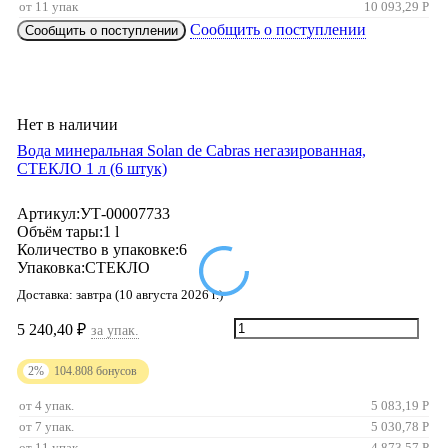
от 11 упак
10 093,29
Р
Сообщить о поступлении
Сообщить о поступлении
Нет в наличии
Вода минеральная Solan de Cabras негазированная,
СТЕКЛО 1 л (6 штук)
Артикул:
УТ-00007733
Объём тары:
1 l
Количество в упаковке:
6
Упаковка:
СТЕКЛО
Доставка:
завтра (10 августа 2026 г.)
5 240,40
₽
за упак.
2%
104.808
бонусов
от 4 упак.
5 083,19
Р
от 7 упак.
5 030,78
Р
от 11 упак
4 873,57
Р