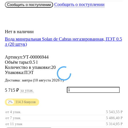
Сообщить о поступлении
Сообщить о поступлении
Нет в наличии
Вода минеральная Solan de Cabras негазированная, ПЭТ 0.5
л (20 штук)
Артикул:
УТ-00006944
Объём тары:
0.5 l
Количество в упаковке:
20
Упаковка:
ПЭТ
Доставка:
завтра (10 августа 2026 г.)
5 715
₽
за упак.
2%
114.3
бонусов
от 4 упак.
5 543,55
Р
от 7 упак.
5 486,40
Р
от 11 упак
5 314,95
Р