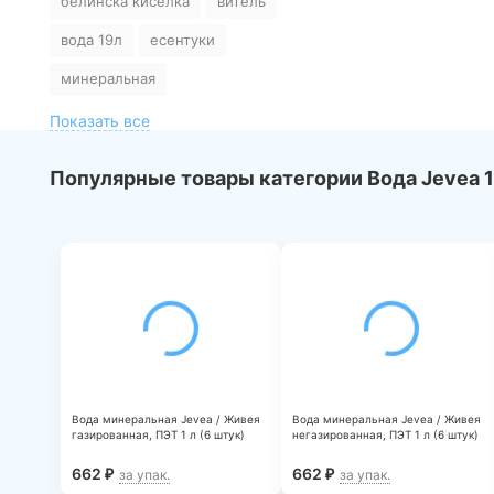
белинска киселка
витель
безопасности упакованной питьевой
воды, включая природную
вода 19л
есентуки
минеральную воду». В воде было
выявлено превышение содержания
минеральная
гидрокарбоната – иона, хлоридов и
сульфатов. Введение в заблуждение
Показать все
относительно лечебных свойств
продукции может привести к
Популярные товары категории Вода Jevea 1
неэффективному лечению,
ухудшению здоровья
https://www.rospotrebnadzor.ru/about/info/news/news_detai
ELEMENT_ID=32295
Вода минеральная Jevea / Живея
Вода минеральная Jevea / Живея
газированная, ПЭТ 1 л (6 штук)
негазированная, ПЭТ 1 л (6 штук)
662
662
₽
₽
за упак.
за упак.