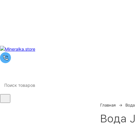
Главная
Вода
Ночная
Вода J
распродажа
Скидка 10% на весь