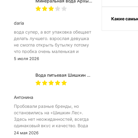
Минеральная вода Архыз Vita негазированная, ПЭТ 0.5 л (12 штук)
Какие самые
daria
вода супер, а вот упаковка обещает
делать лучшего. взрослая девушка
не смогла открыть бутылку потому
что пробка очень маленькая и
неудобное расположение
5 июля 2026
(небольшое пространство между
пробкой и горлышком) из-за чего
Вода питьевая Шишкин лес в (одноразовой) таре 19 литров
затрудняет открытию бутылка.
Плюс рубцы на пробке мелкие, что
тоже мешает ее открытию
Антонина
Пробовали разные бренды, но
остановились на «Шишкин Лес».
Здесь нет неожиданностей, всегда
одинаковый вкус и качество. Вода
хорошо идёт и холодной, и
24 мая 2026