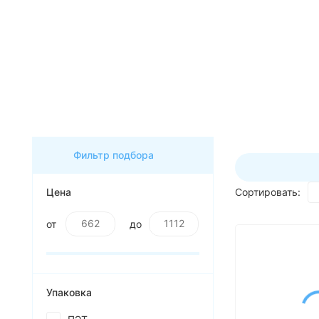
ассортимент по будням с 00 до
6 часов
До начала распродажи:
99
99
99
99
Дней
Часов
Минут
Секунд
Фильтр подбора
Цена
Сортировать:
от
до
Упаковка