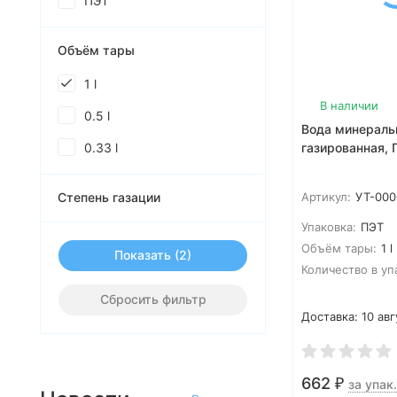
ПЭТ
Объём тары
1 l
В наличии
0.5 l
Вода минераль
0.33 l
газированная, П
Степень газации
Артикул:
УТ-000
Упаковка:
ПЭТ
Объём тары:
1 l
Показать
Количество в уп
Сбросить фильтр
Доставка:
10 авг
662
₽
за упак.