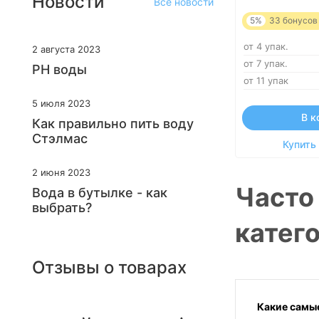
Новости
Все новости
5%
33
бонусов
от 4 упак.
2 августа 2023
от 7 упак.
PH воды
от 11 упак
5 июля 2023
В к
Как правильно пить воду
Стэлмас
Купить 
2 июня 2023
Часто
Вода в бутылке - как
выбрать?
катего
Отзывы о товарах
Какие самые