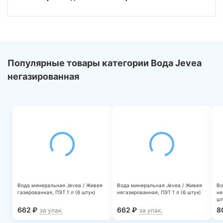
Популярные товары категории Вода Jevea
негазированная
Вода минеральная Jevea / Живея
Вода минеральная Jevea / Живея
Во
газированная, ПЭТ 1 л (6 штук)
негазированная, ПЭТ 1 л (6 штук)
не
шт
662
₽
662
₽
8
за упак.
за упак.