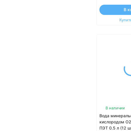
В к
Купить
В наличии
Вода минераль
кислородом О2,
ПЭТ 0.5 л (12 ш