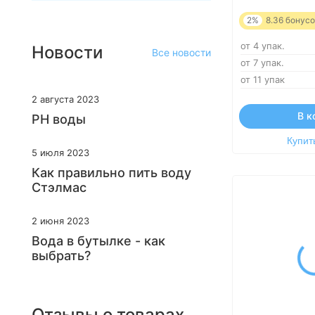
2%
8.36
бонусо
от 4 упак.
Новости
Все новости
от 7 упак.
от 11 упак
2 августа 2023
В к
PH воды
Купить
5 июля 2023
Как правильно пить воду
Стэлмас
2 июня 2023
Вода в бутылке - как
выбрать?
Отзывы о товарах