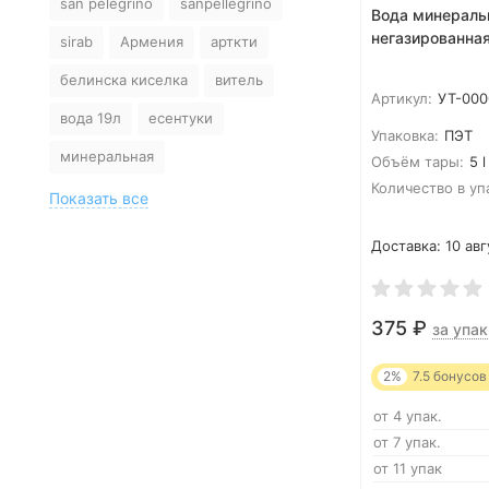
san pelegrino
sanpellegrino
маркировке, что является
Вода минераль
нарушением требований пункта 10
негазированная
sirab
Армения
арткти
раздела 3 ТР ЕАЭС 044/2017 «О
белинска киселка
витель
безопасности упакованной питьевой
Артикул:
УТ-000
воды, включая природную
вода 19л
есентуки
минеральную воду». В воде было
Упаковка:
ПЭТ
выявлено превышение содержания
минеральная
Объём тары:
5 l
гидрокарбоната – иона, хлоридов и
Количество в уп
сульфатов. Введение в заблуждение
Показать все
относительно лечебных свойств
продукции может привести к
Доставка:
10 авг
неэффективному лечению,
ухудшению здоровья
https://www.rospotrebnadzor.ru/about/info/news/news_detai
375
₽
за упак
ELEMENT_ID=32295
2%
7.5
бонусов
от 4 упак.
от 7 упак.
от 11 упак