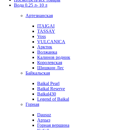
Вода 0.25 л- 10 л
Артезианская
ITAIGAI
TASSAY
Voss
VULCANICA
Арктик
Волжанка
Калинов родник
Королевская
Шишкин Лес
Байкальская
Baikal Pearl
Baikal Reserve
Baikal430
Legend of Baikal
Горная
Dausuz
Архыз
Горная вершина