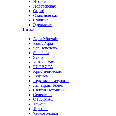
Нестле
Новотерская
Сираб
Славяновская
Сулинка
Эдельвейс
Питьевая
Aqua Minerale
BonA Aqua
San Benedetto
Shambala
Svetla
VIRGO fons
БИОВИТА
Кристалическая
Леденёв
Ледяная жемчужина
Липецкий Бювет
Святой Источник
Сенежская
СТЭЛМАС
Тау-су
Теренги
Черноголовка