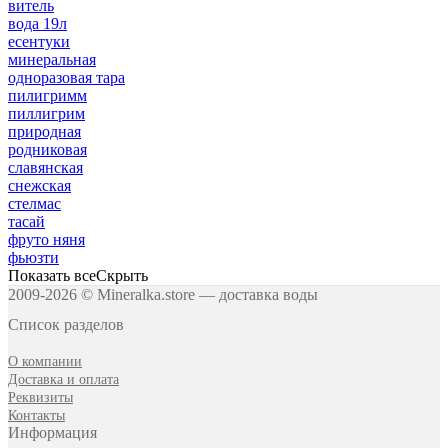
витель
вода 19л
есентуки
минеральная
одноразовая тара
пилигримм
пиллигрим
природная
родниковая
славянская
снежская
стелмас
тасай
фруто няня
фьюзти
Показать все
Скрыть
2009-2026 © Mineralka.store — доставка воды
Список разделов
О компании
Доставка и оплата
Реквизиты
Контакты
Информация