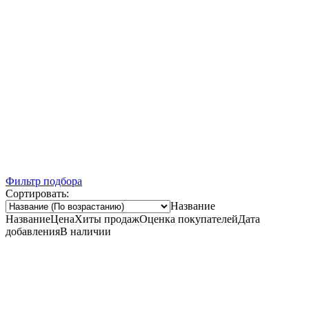
Ночная распродажа
Скидка 10% на весь ассортимент по будням с 00 до 6 часов
До окончания распродажи:
99
99
99
99
Дней
Часов
Минут
Секунд
Фильтр подбора
Сортировать:
Название
Название
Цена
Хиты продаж
Оценка покупателей
Дата
добавления
В наличии