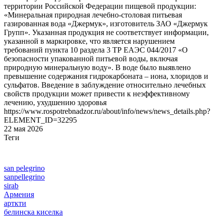
территории Российской Федерации пищевой продукции:
«Минеральная природная лечебно-столовая питьевая
газированная вода «Джермук», изготовитель ЗАО «Джермук
Групп». Указанная продукция не соответствует информации,
указанной в маркировке, что является нарушением
требований пункта 10 раздела 3 ТР ЕАЭС 044/2017 «О
безопасности упакованной питьевой воды, включая
природную минеральную воду». В воде было выявлено
превышение содержания гидрокарбоната – иона, хлоридов и
сульфатов. Введение в заблуждение относительно лечебных
свойств продукции может привести к неэффективному
лечению, ухудшению здоровья
https://www.rospotrebnadzor.ru/about/info/news/news_details.php?
ELEMENT_ID=32295
22 мая 2026
Теги
san pelegrino
sanpellegrino
sirab
Армения
арткти
белинска киселка