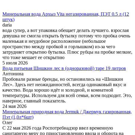
Минеральная вода Архыз Vita негазированная, ПЭТ 0.5 л (12
штук)
daria
вода супер, а вот упаковка обещает делать лучшего. взрослая
девушка не смогла открыть бутылку потому что пробка очень
маленькая и неудобное расположение (небольшое
пространство между пробкой и горлышком) из-за чего
затрудняет открытию бутылка. Плюс рубцы на пробке мелкие,
что тоже мешает ее открытию
5 июля 2026
Вода питьевая Шишкин лес в (одноразовой) таре 19 литров
Антонина
Пробовали разные бренды, но остановились на «Шишкин
Лес». Здесь нет неожиданностей, всегда одинаковый вкус и
качество. Вода хорошо идёт и холодной, и комнатной
температуры. Используем для всей семьи, всем подходит. Это,
наверное, главный показатель.
24 мая 2026
Минеральная природная вода Jermuk / Джермук газированная,
Пэт (1,0л*6шт)
Олег
С 22 мая 2026 года Роспотребнадзор ввел временную
санитарную меру по приостановлению ввоза и оборота на