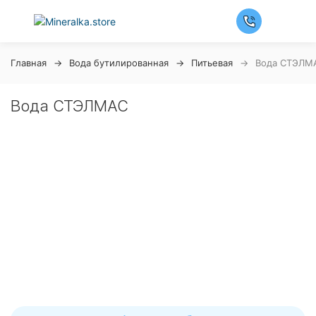
Главная
Вода бутилированная
Питьевая
Вода СТЭЛМ
Вода СТЭЛМАС
Ночная распродажа
Скидка 10% на весь ассортимент по будням с 00 до 6
часов
До окончания распродажи:
99
99
99
99
Дней
Часов
Минут
Секунд