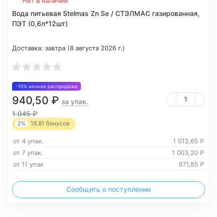
Нет в наличии
Вода питьевая Stelmas Zn Se / СТЭЛМАС газированная,
ПЭТ (0,6л*12шт)
Доставка:
завтра (8 августа 2026 г.)
-10% ночная распродажа
940,50
₽
за упак.
1 045
₽
2%
18.81
бонусов
от 4 упак.
1 013,65
Р
от 7 упак.
1 003,20
Р
от 11 упак
971,85
Р
Сообщить о поступлении