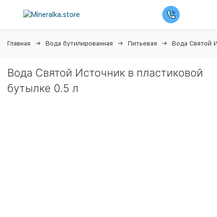
Главная
Вода бутилированная
Питьевая
Вода Святой 
Вода Святой Источник в пластиковой
бутылке 0.5 л
Ночная распродажа
Скидка 10% на весь ассортимент по будням с 00 до 6
часов
До начала распродажи:
99
99
99
99
Дней
Часов
Минут
Секунд