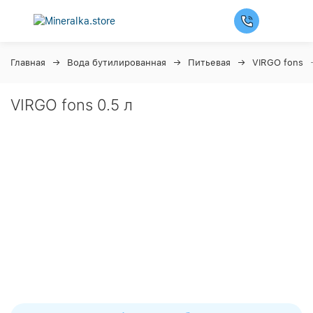
Главная
Вода бутилированная
Питьевая
VIRGO fons
VIRGO fons 0.5 л
Ночная распродажа
Скидка 10% на весь ассортимент по будням с 00 до 6
часов
До окончания распродажи:
99
99
99
99
Дней
Часов
Минут
Секунд