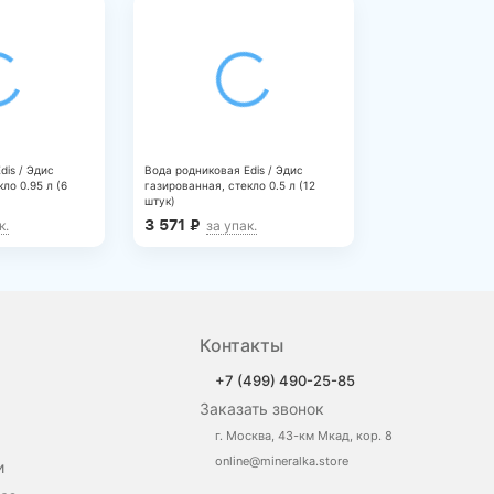
dis / Эдис
Вода родниковая Edis / Эдис
ло 0.95 л (6
газированная, стекло 0.5 л (12
штук)
3 571
₽
к.
за упак.
Контакты
+7 (499) 490-25-85
Заказать звонок
г. Москва, 43-км Мкад, кор. 8
online@mineralka.store
и