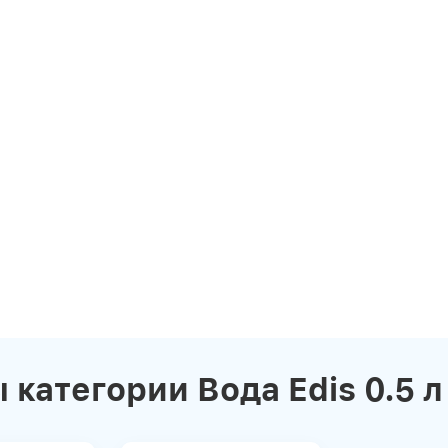
категории Вода Edis 0.5 л
news_details.php?