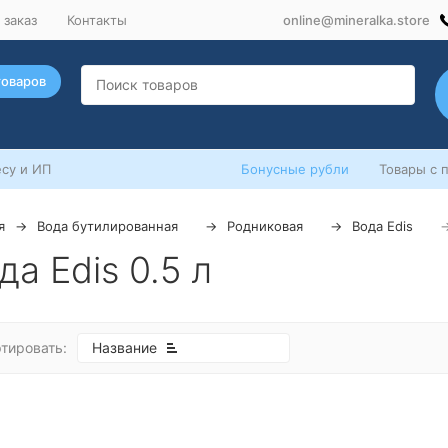
 заказ
Контакты
online@mineralka.store
товаров
су и ИП
Бонусные рубли
Товары с 
я
Вода бутилированная
Родниковая
Вода Edis
да Edis 0.5 л
тировать:
Название