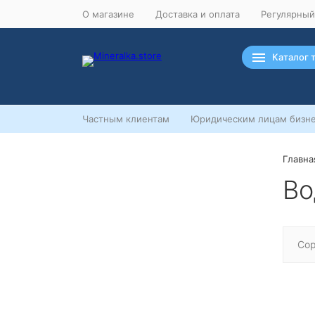
О магазине
Доставка и оплата
Регулярный
Каталог 
Частным клиентам
Юридическим лицам бизне
Главна
Ночная распродажа
Во
Скидка 10% на весь ассортимент
по будням с 00 до 6 часов
До начала распродажи:
99
99
99
99
Сор
Дней
Часов
Минут
Секунд