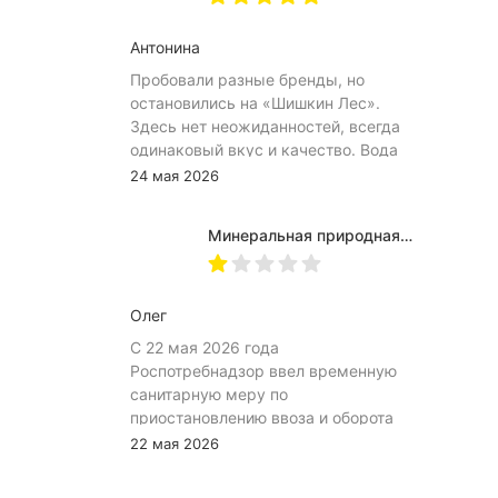
тоже мешает ее открытию
Антонина
Пробовали разные бренды, но
остановились на «Шишкин Лес».
Здесь нет неожиданностей, всегда
одинаковый вкус и качество. Вода
хорошо идёт и холодной, и
24 мая 2026
комнатной температуры.
Используем для всей семьи, всем
Минеральная природная вода Jermuk / Джермук газированная, Пэт (1,0л*6шт)
подходит. Это, наверное, главный
показатель.
Олег
С 22 мая 2026 года
Роспотребнадзор ввел временную
санитарную меру по
приостановлению ввоза и оборота
на территории Российской
22 мая 2026
Федерации пищевой продукции:
«Минеральная природная лечебно-