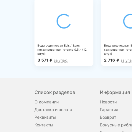
Вода родниковая Edis / Эдис
Вода родниковая E
негазированная, стекло 0.5 л (12
газированная, стек
штук)
штук)
3 571
₽
2 716
₽
за упак.
за упа
Список разделов
Информация
О компании
Новости
Доставка и оплата
Гарантия
Реквизиты
Возврат
Контакты
Бонусные рубл