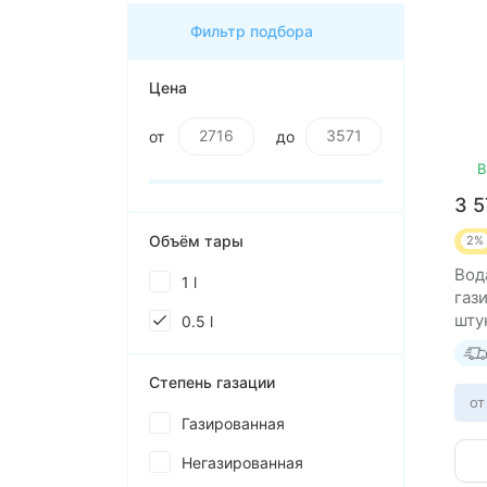
Фильтр подбора
Цена
от
до
В
3 
Объём тары
2%
Вод
1 l
гази
шту
0.5 l
Степень газации
от
Газированная
Негазированная