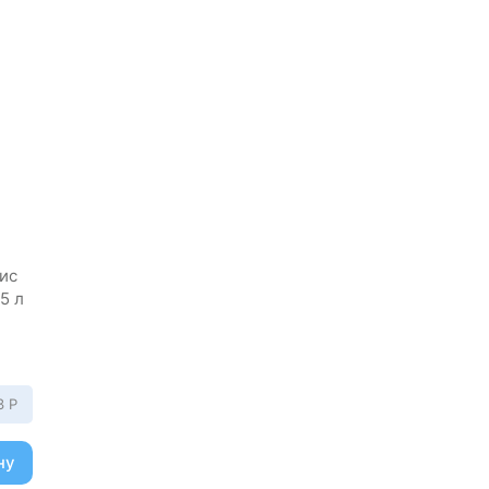
дис
5 л
03
Р
ну