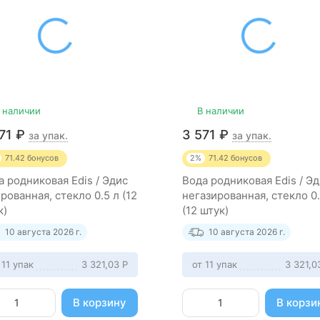
 наличии
В наличии
571
₽
3 571
₽
за упак.
за упак.
71.42
бонусов
2%
71.42
бонусов
а родниковая Edis / Эдис
Вода родниковая Edis / Э
рованная, стекло 0.5 л (12
негазированная, стекло 0.
к)
(12 штук)
10 августа 2026 г.
10 августа 2026 г.
 11 упак
3 321,03
Р
от 11 упак
3 321,
В корзину
В корзи