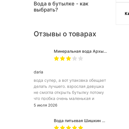
Вода в бутылке - как
выбрать?
К
Отзывы о товарах
Минеральная вода Архыз Vita негазированная, ПЭТ 0.5 л (12 штук)
daria
вода супер, а вот упаковка обещает
делать лучшего. взрослая девушка
не смогла открыть бутылку потому
что пробка очень маленькая и
неудобное расположение
5 июля 2026
(небольшое пространство между
пробкой и горлышком) из-за чего
Вода питьевая Шишкин лес в (одноразовой) таре 19 литров
затрудняет открытию бутылка.
Плюс рубцы на пробке мелкие, что