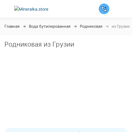
Главная
Вода бутилированная
Родниковая
из Грузии
Родниковая из Грузии
Ночная распродажа
Скидка 10% на весь ассортимент по будням с 00 до
6 часов
До начала распродажи:
99
99
99
99
Дней
Часов
Минут
Секунд