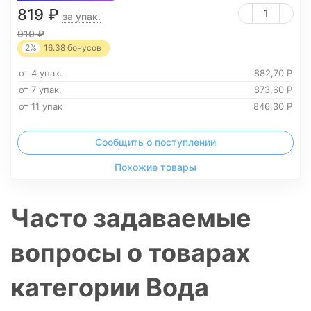
819
₽
за упак.
910
₽
2%
16.38
бонусов
от 4 упак.
882,70
Р
от 7 упак.
873,60
Р
от 11 упак
846,30
Р
Сообщить о поступлении
Похожие товары
Часто задаваемые
вопросы о товарах
категории Вода