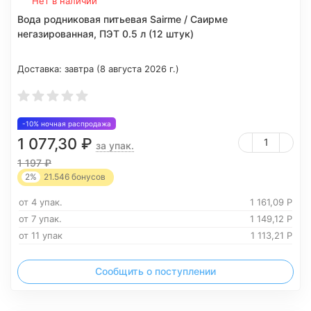
Нет в наличии
Вода родниковая питьевая Sairme / Саирме
негазированная, ПЭТ 0.5 л (12 штук)
Доставка:
завтра (8 августа 2026 г.)
-10% ночная распродажа
1 077,30
₽
за упак.
1 197
₽
2%
21.546
бонусов
от 4 упак.
1 161,09
Р
от 7 упак.
1 149,12
Р
от 11 упак
1 113,21
Р
Сообщить о поступлении