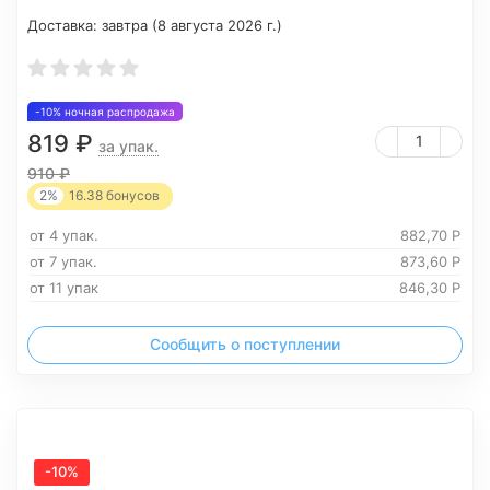
Доставка:
завтра (8 августа 2026 г.)
-10% ночная распродажа
819
₽
за упак.
910
₽
2%
16.38
бонусов
от 4 упак.
882,70
Р
от 7 упак.
873,60
Р
от 11 упак
846,30
Р
Сообщить о поступлении
-10%