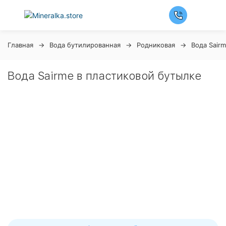
Главная
Вода бутилированная
Родниковая
Вода Sair
Вода Sairme в пластиковой бутылке
Ночная распродажа
Скидка 10% на весь ассортимент по будням с 00 до 6
часов
До окончания распродажи:
99
99
99
99
Дней
Часов
Минут
Секунд