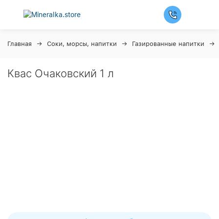
Главная
Соки, морсы, напитки
Газированные напитки
Квас Очаковский 1 л
Ночная распродажа
Скидка 10% на весь ассортимент по будням с 00 до 6
часов
До начала распродажи:
99
99
99
99
Дней
Часов
Минут
Секунд