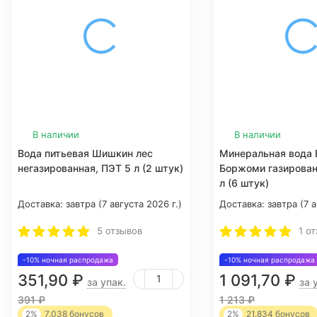
В наличии
В наличии
Вода питьевая Шишкин лес
Минеральная вода B
негазированная, ПЭТ 5 л (2 штук)
Боржоми газирован
л (6 штук)
Доставка:
завтра (7 августа 2026 г.)
Доставка:
завтра (7 а
5 отзывов
1 о
-10% ночная распродажа
-10% ночная распродажа
351,90
₽
1 091,70
₽
за упак.
за 
391
₽
1 213
₽
2%
7.038
бонусов
2%
21.834
бонусов