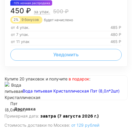
-10% ночная распродажа
450
₽
500
₽
за упак.
2%
9
бонусов
будет начислено
от 4 упак.
485
Р
от 7 упак.
480
Р
от 11 упак
465
Р
Уведомить
Купите 20 упаковок и получите
в подарок
:
Вода питьевая Кристаллическая Пэт (8,0л*2шт)
Доставка
Примерная дата:
завтра (7 августа 2026 г.)
Стоимость доставки по Москве:
от 129 рублей