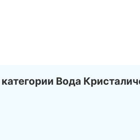
 категории Вода Кристалич
news_details.php?