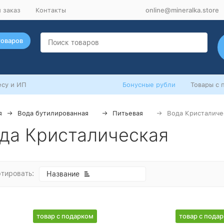
online@mineralka.store
 заказ
Контакты
товаров
су и ИП
Бонусные рубли
Товары с 
я
Вода бутилированная
Питьевая
Вода Кристаличе
да Кристалическая
тировать:
Название
товар с подарком
товар с пода