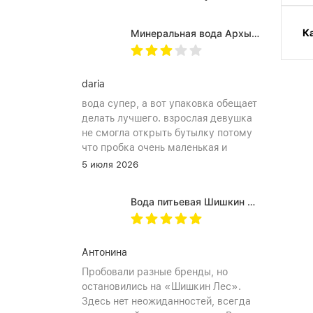
К
Минеральная вода Архыз Vita негазированная, ПЭТ 0.5 л (12 штук)
daria
вода супер, а вот упаковка обещает
делать лучшего. взрослая девушка
не смогла открыть бутылку потому
что пробка очень маленькая и
неудобное расположение
5 июля 2026
(небольшое пространство между
пробкой и горлышком) из-за чего
Вода питьевая Шишкин лес в (одноразовой) таре 19 литров
затрудняет открытию бутылка. Плюс
рубцы на пробке мелкие, что тоже
мешает ее открытию
Антонина
Пробовали разные бренды, но
остановились на «Шишкин Лес».
Здесь нет неожиданностей, всегда