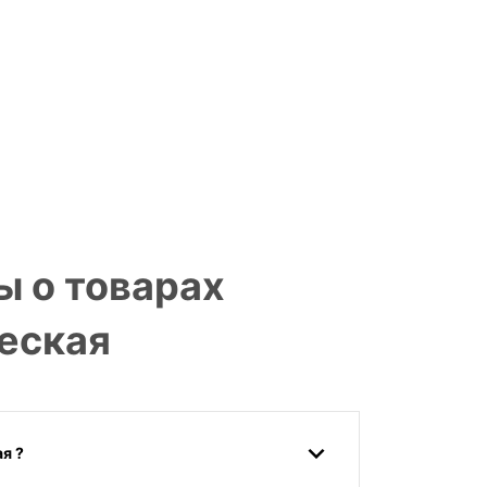
ы о товарах
еская
я ?