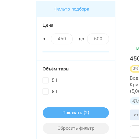
Фильтр подбора
Цена
от
до
В
45
Объём тары
2%
Вод
5 l
Кри
(5,
8 l
Показать
от
Сбросить фильтр