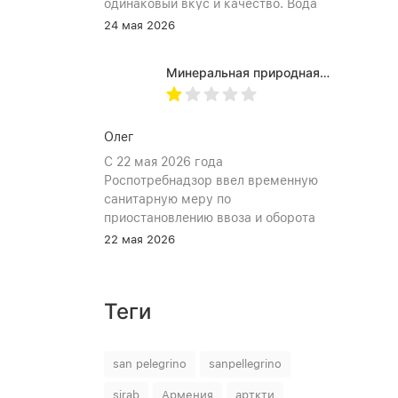
одинаковый вкус и качество. Вода
хорошо идёт и холодной, и
24 мая 2026
комнатной температуры.
Используем для всей семьи, всем
Минеральная природная вода Jermuk / Джермук газированная, Пэт (1,0л*6шт)
подходит. Это, наверное, главный
показатель.
Олег
С 22 мая 2026 года
Роспотребнадзор ввел временную
санитарную меру по
приостановлению ввоза и оборота
на территории Российской
22 мая 2026
Федерации пищевой продукции:
«Минеральная природная лечебно-
столовая питьевая газированная
Теги
вода «Джермук», изготовитель ЗАО
«Джермук Групп». Указанная
продукция не соответствует
san pelegrino
sanpellegrino
информации, указанной в
маркировке, что является
sirab
Армения
арткти