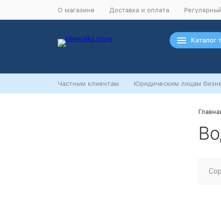
О магазине
Доставка и оплата
Регулярный
Каталог 
Частным клиентам
Юридическим лицам бизне
Главна
Ночная распродажа
Во
Скидка 10% на весь ассортимент по
будням с 00 до 6 часов
До начала распродажи:
99
99
99
99
Сор
Дней
Часов
Минут
Секунд