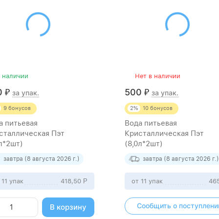
 наличии
Нет в наличии
0
500
₽
₽
за упак.
за упак.
9
бонусов
2%
10
бонусов
а питьевая
Вода питьевая
сталлическая Пэт
Кристаллическая Пэт
0л*2шт)
(8,0л*2шт)
завтра (8 августа 2026 г.)
завтра (8 августа 2026 г.)
 11 упак
418,50
Р
от 11 упак
46
Сообщить о поступлени
В корзину