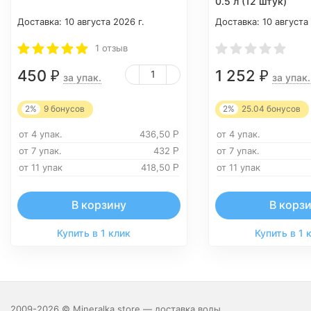
0.5 л (12 штук)
Доставка:
10 августа 2026 г.
Доставка:
10 августа
1 отзыв
450
1 252
₽
₽
за упак.
за упак.
2%
9
бонусов
2%
25.04
бонусов
от 4 упак.
436,50
от 4 упак.
Р
от 7 упак.
432
от 7 упак.
Р
от 11 упак
418,50
от 11 упак
Р
В корзину
В корз
Купить в 1 клик
Купить в 1 
2009-2026 © Mineralka.store — доставка воды