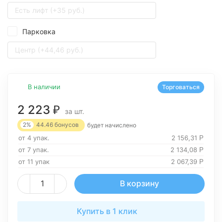
Есть лифт (+35 руб.)
Парковка
Центр (+44,46 руб.)
В наличии
Торговаться
2 223
₽
за шт.
2%
44.46
бонусов
будет начислено
от 4 упак.
2 156,31
Р
от 7 упак.
2 134,08
Р
от 11 упак
2 067,39
Р
В корзину
Купить в 1 клик