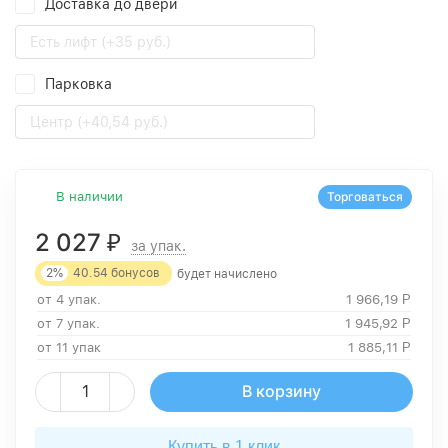
Доставка до двери
Есть лифт (+35 руб.)
Парковка
Центр (+40,54 руб.)
В наличии
Торговаться
2 027
₽
за упак.
2%
40.54
бонусов
будет начислено
от 4 упак.
1 966,19
Р
от 7 упак.
1 945,92
Р
от 11 упак
1 885,11
Р
В корзину
Купить в 1 клик