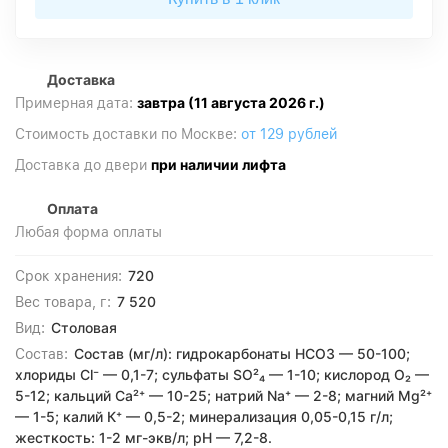
Доставка
завтра (11 августа 2026 г.)
Примерная дата:
Стоимость доставки по Москве:
от 129 рублей
при наличии лифта
Доставка до двери
Оплата
Любая форма оплаты
720
Срок хранения:
7 520
Вес товара, г:
Столовая
Вид:
Состав (мг/л): гидрокарбонаты HCO3 — 50-100;
Состав:
хлориды Cl⁻ — 0,1-7; сульфаты SO²₄ — 1-10; кислород O₂ —
5-12; кальций Ca²⁺ — 10-25; натрий Na⁺ — 2-8; магний Mg²⁺
— 1-5; калий К⁺ — 0,5-2; минерализация 0,05-0,15 г/л;
жесткость: 1-2 мг-экв/л; pH — 7,2-8.