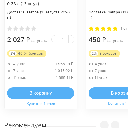
0.33 л (12 штук)
Доставка:
завтра (11 августа 2026
Доставка:
завтра (11
г.)
г.)
1 о
2 027
450
₽
₽
за упак.
за упак.
2%
40.54
бонусов
2%
9
бонусов
от 4 упак.
1 966,19
Р
от 4 упак.
от 7 упак.
1 945,92
Р
от 7 упак.
от 11 упак
1 885,11
Р
от 11 упак
В корзину
В корз
Купить в 1 клик
Купить в 1
Рекомендуем