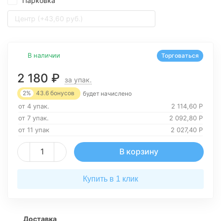
Парковка
Центр (+43,60 руб.)
В наличии
Торговаться
2 180
₽
за упак.
2%
43.6
бонусов
будет начислено
от 4 упак.
2 114,60
Р
от 7 упак.
2 092,80
Р
от 11 упак
2 027,40
Р
В корзину
Купить в 1 клик
Доставка