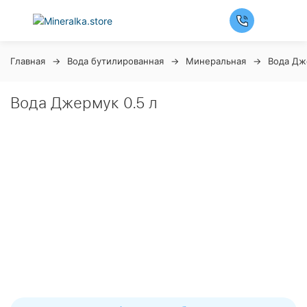
Главная
Вода бутилированная
Минеральная
Вода Дж
Вода Джермук 0.5 л
Ночная распродажа
Скидка 10% на весь ассортимент по будням с 00 до 6
часов
До начала распродажи:
99
99
99
99
Дней
Часов
Минут
Секунд