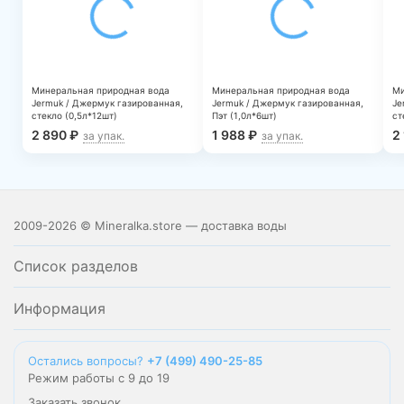
Минеральная природная вода
Минеральная природная вода
Ми
Jermuk / Джермук газированная,
Jermuk / Джермук газированная,
Je
стекло (0,5л*12шт)
Пэт (1,0л*6шт)
ст
2 890
₽
1 988
₽
2
за упак.
за упак.
2009-2026 © Mineralka.store — доставка воды
Список разделов
Информация
Остались вопросы?
+7 (499) 490-25-85
Режим работы с 9 до 19
Заказать звонок