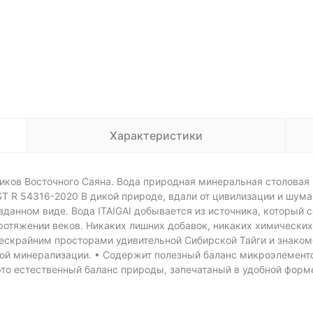
Характеристики
ников Восточного Саяна. Вода природная минеральная столовая
ST R 54316-2020 В дикой природе, вдали от цивилизации и шума
озданном виде. Вода ITAIGAI добывается из источника, который 
отяжении веков. Никаких лишних добавок, никаких химических 
бескрайним просторами удивительной Сибирской Тайги и знакомс
нной минерализации. • Содержит полезный баланс микроэлементо
это естественный баланс природы, запечатаный в удобной форм