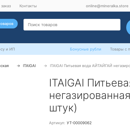
 заказ
Контакты
online@mineralka.store
товаров
су и ИП
Бонусные рубли
Товары с 
нская
ITAIGAI
ITAIGAI Питьевая вода АЙТАЙГАЙ негазиров
ITAIGAI Питьев
негазированная 
штук)
Артикул:
УТ-00009062