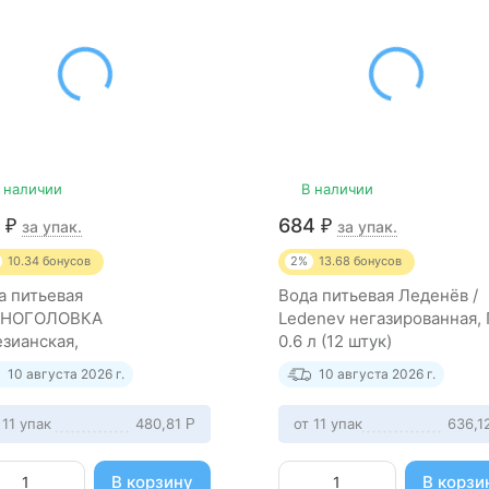
 наличии
В наличии
7
684
₽
₽
за упак.
за упак.
10.34
бонусов
2%
13.68
бонусов
а питьевая
Вода питьевая Леденёв /
РНОГОЛОВКА
Ledenev негазированная,
езианская,
0.6 л (12 штук)
азированная, ПЭТ 2.5 л (4
10 августа 2026 г.
10 августа 2026 г.
ки)
 11 упак
480,81
от 11 упак
636,1
Р
В корзину
В корзи