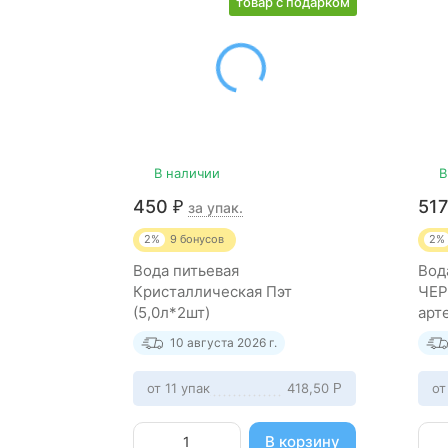
товар с подарком
В наличии
В
450
51
₽
за упак.
2%
9
бонусов
2%
Вода питьевая
Вод
Кристаллическая Пэт
ЧЕ
(5,0л*2шт)
арт
нег
10 августа 2026 г.
шту
от 11 упак
418,50
от
Р
В корзину