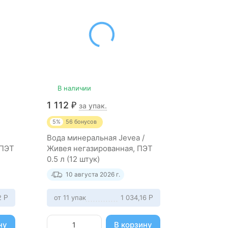
В наличии
В нали
1 112
662
₽
₽
за упак.
за
5%
56
бонусов
5%
33
бо
Вода минеральная Jevea /
Вода мин
 ПЭТ
Живея негазированная, ПЭТ
Живея не
0.5 л (12 штук)
л (6 штук)
10 августа 2026 г.
10 ав
2
от 11 упак
1 034,16
от 11 упа
Р
Р
ну
В корзину