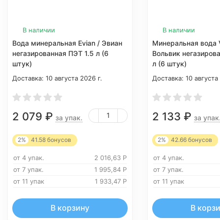
В наличии
В наличии
Вода минеральная Evian / Эвиан
Минеральная вода V
негазированная ПЭТ 1.5 л (6
Вольвик негазирова
штук)
л (6 штук)
Доставка:
10 августа 2026 г.
Доставка:
10 августа
2 079
₽
2 133
₽
за упак.
за упак
2%
41.58
бонусов
2%
42.66
бонусов
от 4 упак.
2 016,63
Р
от 4 упак.
от 7 упак.
1 995,84
Р
от 7 упак.
от 11 упак
1 933,47
Р
от 11 упак
В корзину
В корз