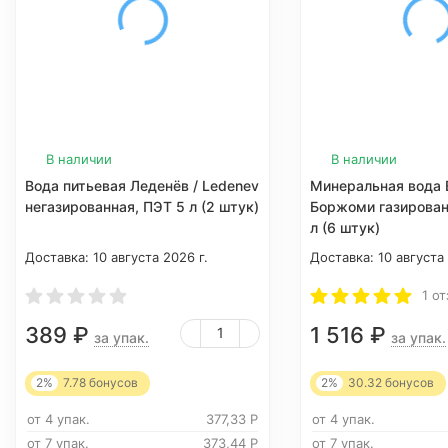
В наличии
В наличии
Вода питьевая Леденёв / Ledenev
Минеральная вода B
негазированная, ПЭТ 5 л (2 штук)
Боржоми газирован
л (6 штук)
Доставка:
10 августа 2026 г.
Доставка:
10 августа
1 о
389
₽
1 516
₽
за упак.
за упак.
2%
7.78
бонусов
2%
30.32
бонусов
от 4 упак.
377,33
Р
от 4 упак.
от 7 упак.
373,44
Р
от 7 упак.