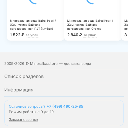
Минеральная вода Baikal Pearl /
Минеральная вода Baikal Pearl /
Ми
Жемчужина Байкала
Жемчужина Байкала
Же
негазированная ПЭТ (1л*6шт)
негазированная Стекло
не
(0,25л*24шт)
(0
1 522
₽
2 840
₽
3
за упак.
за упак.
2009-2026 © Mineralka.store — доставка воды
Список разделов
Информация
Остались вопросы?
+7 (499) 490-25-85
Режим работы с 9 до 19
Заказать звонок