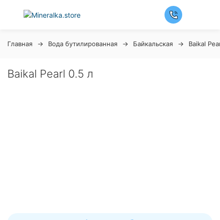
Главная
Вода бутилированная
Байкальская
Baikal Pea
Baikal Pearl 0.5 л
Ночная распродажа
Скидка 10% на весь ассортимент по будням с 00 до 6
часов
До начала распродажи:
99
99
99
99
Дней
Часов
Минут
Секунд