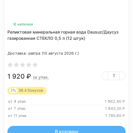
В наличии
Реликтовая минеральная горная вода Dausuz/Даусуз
газированная СТЕКЛО 0,5 л (12 штук)
Доставка:
завтра (10 августа 2026 г.)
1 920
₽
за упак.
2%
38.4
бонусов
от 4 упак.
1 862,40
Р
от 7 упак.
1 843,20
Р
от 11 упак
1 785,60
Р
В корзину