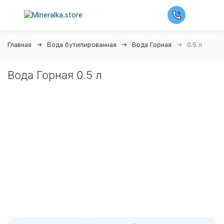
Главная
Вода бутилированная
Вода Горная
0.5 л
Вода Горная 0.5 л
Ночная распродажа
Скидка 10% на весь ассортимент по будням с 00 до 6
часов
До начала распродажи:
99
99
99
99
Дней
Часов
Минут
Секунд