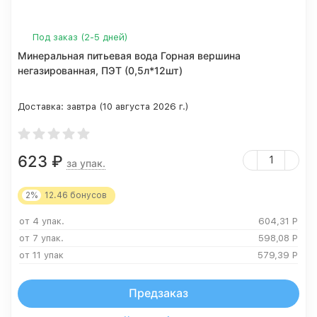
Под заказ (2-5 дней)
Минеральная питьевая вода Горная вершина
негазированная, ПЭТ (0,5л*12шт)
Доставка:
завтра (10 августа 2026 г.)
623
₽
за упак.
2%
12.46
бонусов
от 4 упак.
604,31
Р
от 7 упак.
598,08
Р
от 11 упак
579,39
Р
Предзаказ