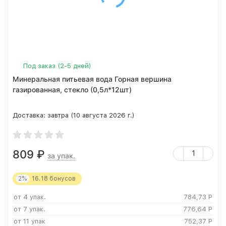
Под заказ (2-5 дней)
Минеральная питьевая вода Горная вершина
газированная, стекло (0,5л*12шт)
Доставка:
завтра (10 августа 2026 г.)
809
₽
за упак.
2%
16.18
бонусов
от 4 упак.
784,73
Р
от 7 упак.
776,64
Р
от 11 упак
752,37
Р