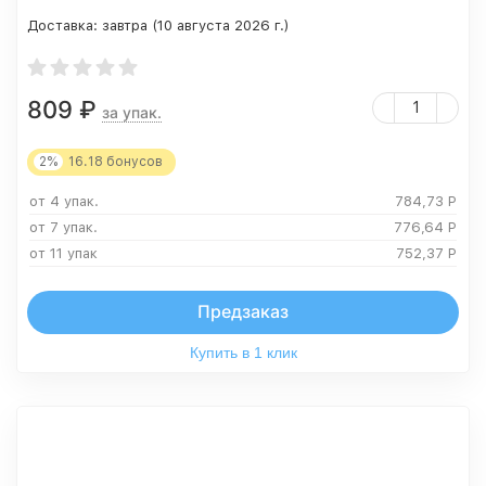
Доставка:
завтра (10 августа 2026 г.)
809
₽
за упак.
2%
16.18
бонусов
от 4 упак.
784,73
Р
от 7 упак.
776,64
Р
от 11 упак
752,37
Р
Предзаказ
Купить в 1 клик