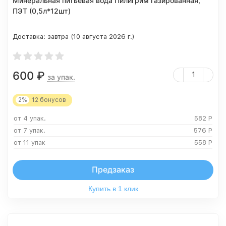
Минеральная питьевая вода Пилигрим газированная,
ПЭТ (0,5л*12шт)
Доставка:
завтра (10 августа 2026 г.)
600
₽
за упак.
2%
12
бонусов
от 4 упак.
582
Р
от 7 упак.
576
Р
от 11 упак
558
Р
Предзаказ
Купить в 1 клик