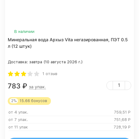
В наличии
Минеральная вода Архыз Vita негазированная, ПЭТ 0.5
л (12 штук)
Доставка:
завтра (10 августа 2026 г.)
1 отзыв
783
₽
за упак.
2%
15.66
бонусов
от 4 упак.
759,51
Р
от 7 упак.
751,68
Р
от 11 упак
728,19
Р