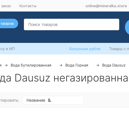
 заказ
Контакты
online@mineralka.store
товаров
су и ИП
Бонусные рубли
Товары с 
я
Вода бутилированная
Вода Горная
Вода Dausuz
да Dausuz негазированная
тировать:
Название