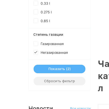
0.33 l
0.275 l
0.85 l
Степень газации
Газированная
Негазированная
Ча
Показать
ка
Сбросить фильтр
л
Новости
Все новости