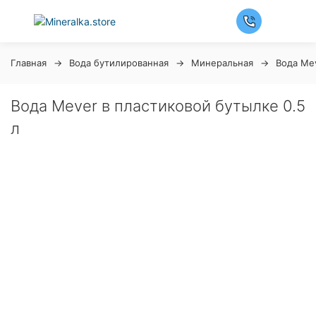
Главная
Вода бутилированная
Минеральная
Вода Me
Вода Mever в пластиковой бутылке 0.5
л
Ночная распродажа
Скидка 10% на весь ассортимент по будням с 00 до
6 часов
До начала распродажи:
99
99
99
99
Дней
Часов
Минут
Секунд