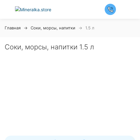
Главная
Соки, морсы, напитки
1.5 л
Соки, морсы, напитки 1.5 л
Ночная распродажа
Скидка 10% на весь ассортимент по будням с 00 до 6
часов
До начала распродажи:
99
99
99
99
Дней
Часов
Минут
Секунд