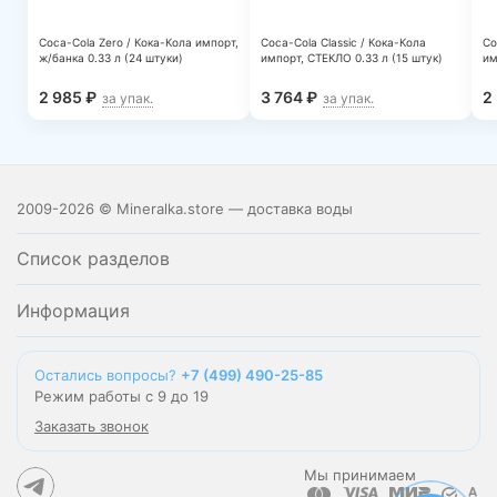
Coca-Cola Zero / Кока-Кола импорт,
Coca-Cola Classic / Кока-Кола
Co
ж/банкa 0.33 л (24 штуки)
импорт, СТЕКЛО 0.33 л (15 штук)
им
2 985
₽
3 764
₽
2
за упак.
за упак.
2009-2026 © Mineralka.store — доставка воды
Список разделов
Информация
Остались вопросы?
+7 (499) 490-25-85
Режим работы с 9 до 19
Заказать звонок
Мы принимаем