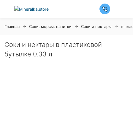
Главная
Соки, морсы, напитки
Соки и нектары
в пла
Соки и нектары в пластиковой
бутылке 0.33 л
Ночная распродажа
Скидка 10% на весь ассортимент по будням с 00 до 6
часов
До начала распродажи:
99
99
99
99
Дней
Часов
Минут
Секунд