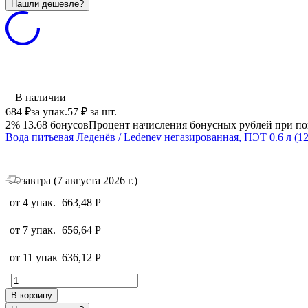
В наличии
684
₽
за упак.
57
₽
за шт.
2%
13.68
бонусов
Процент начисления бонусных рублей при по
Вода питьевая Леденёв / Ledenev негазированная, ПЭТ 0.6 л (1
завтра (7 августа 2026 г.)
от 4 упак.
663,48
Р
от 7 упак.
656,64
Р
от 11 упак
636,12
Р
В корзину