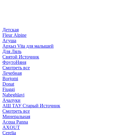
Детская
Fleur Alpine
Агуша
Архыз Vita для малышей
Для Ляль
Святой Источник
ФрутоНяня
Смотреть все
Лечебная
Borjomi
Donat
Fiuggi
Nabeghlavi
Ачалуки
АШ ТАУ Старый Источник
Смотреть все
Минеральная
Acqua Panna
AXOUT
Cerelia