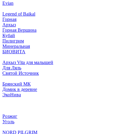
Evian
Legend of Baikal
Горная
Архыз
Горная Вершина
Кубай
Пилигрим
Минеральная
БИОВИТА
Архыз Vita для малышей
Для Ляль
Святой Источник
Брянский МК
Домик в деревне
ЭкоНива
Розжиг
Уголь
NORD PILGRIM