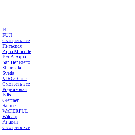
Fiji
FUJI
Смотреть все
Питьевая
Aqua Minerale
BonA Aqua
San Benedetto
Shambala
Svetla
VIRGO fons
Смотреть все
Родниковая
Edis
Gletcher
Sairme
WATERFUL
Wildalp
Апаран
Смотреть все