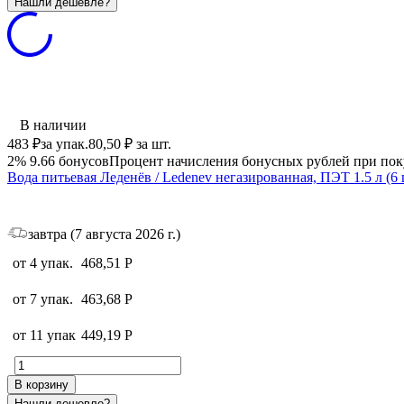
В наличии
483
₽
за упак.
80,50
₽
за шт.
2%
9.66
бонусов
Процент начисления бонусных рублей при пок
Вода питьевая Леденёв / Ledenev негазированная, ПЭТ 1.5 л (6
завтра (7 августа 2026 г.)
от 4 упак.
468,51
Р
от 7 упак.
463,68
Р
от 11 упак
449,19
Р
В корзину