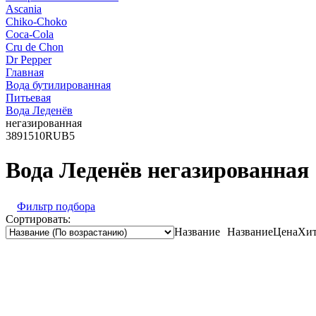
Ascania
Chiko-Choko
Coca-Cola
Cru de Chon
Dr Pepper
Главная
Вода бутилированная
Питьевая
Вода Леденёв
негазированная
389
1510
RUB
5
Вода Леденёв негазированная
Фильтр подбора
Сортировать:
Название
Название
Цена
Хит