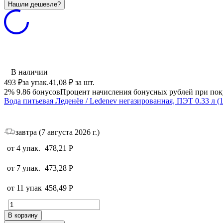
В наличии
493
₽
за упак.
41,08
₽
за шт.
2%
9.86
бонусов
Процент начисления бонусных рублей при пок
Вода питьевая Леденёв / Ledenev негазированная, ПЭТ 0.33 л (
завтра (7 августа 2026 г.)
от 4 упак.
478,21
Р
от 7 упак.
473,28
Р
от 11 упак
458,49
Р
В корзину