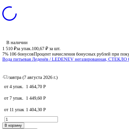
В наличии
1 510
₽
за упак.
100,67
₽
за шт.
7%
106
бонусов
Процент начисления бонусных рублей при поку
Вода питьевая Леденёв / LEDENEV негазированная, СТЕКЛО 0.
завтра (7 августа 2026 г.)
от 4 упак.
1 464,70
Р
от 7 упак.
1 449,60
Р
от 11 упак
1 404,30
Р
В корзину