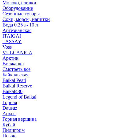
Молоко, сливки
Оборудование
Сезонные товары
Соки, морсы, напитки
Вода 0.25 л- 10 л
Артезианская
ITAIGAI
TASSAY
Voss
VULCANICA
Арктик
Волжанка
Смотреть все
Байкальская
Baikal Pearl
Baikal Reserve
Baikal430
Legend of Baikal
Горная
Dausuz
Архыз
Горная вершина
Кубай
Пилигрим
Псыж