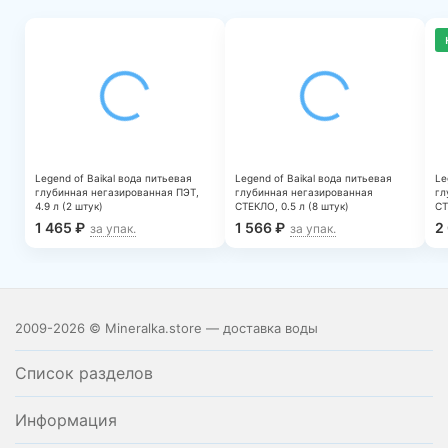
Legend of Baikal вода питьевая
Legend of Baikal вода питьевая
Le
глубинная негазированная ПЭТ,
глубинная негазированная
гл
4.9 л (2 штук)
СТЕКЛО, 0.5 л (8 штук)
СТ
1 465
₽
1 566
₽
2
за упак.
за упак.
2009-2026 © Mineralka.store — доставка воды
Список разделов
Информация