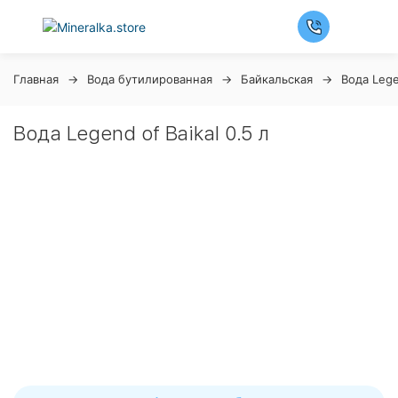
Главная
Вода бутилированная
Байкальская
Вода Lege
Вода Legend of Baikal 0.5 л
Ночная распродажа
Скидка 10% на весь ассортимент по будням с 00 до 6
часов
До начала распродажи:
99
99
99
99
Дней
Часов
Минут
Секунд