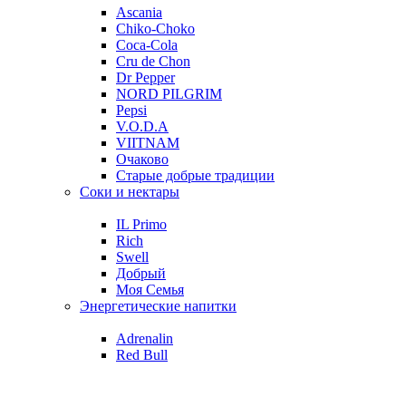
Ascania
Chiko-Choko
Coca-Cola
Cru de Chon
Dr Pepper
NORD PILGRIM
Pepsi
V.O.D.A
VIITNAM
Очаково
Старые добрые традиции
Соки и нектары
IL Primo
Rich
Swell
Добрый
Моя Семья
Энергетические напитки
Adrenalin
Red Bull