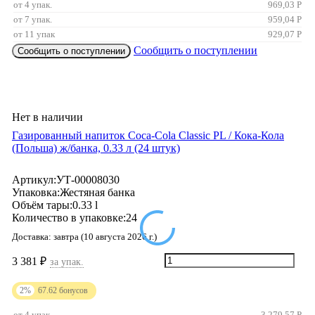
от 4 упак.
969,03
Р
от 7 упак.
959,04
Р
от 11 упак
929,07
Р
Сообщить о поступлении
Сообщить о поступлении
Нет в наличии
Газированный напиток Coca-Cola Classic PL / Кока-Кола
(Польша) ж/банкa, 0.33 л (24 штук)
Артикул:
УТ-00008030
Упаковка:
Жестяная банка
Объём тары:
0.33 l
Количество в упаковке:
24
Доставка:
завтра (10 августа 2026 г.)
3 381
₽
за упак.
2%
67.62
бонусов
от 4 упак.
3 279,57
Р