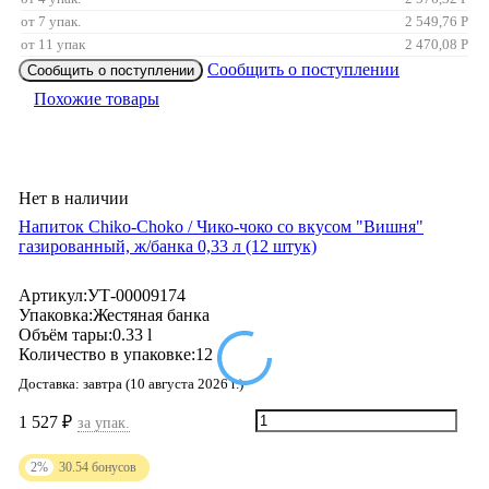
от 7 упак.
2 549,76
Р
от 11 упак
2 470,08
Р
Сообщить о поступлении
Сообщить о поступлении
Похожие товары
Нет в наличии
Напиток Chiko-Choko / Чико-чоко со вкусом "Вишня"
газированный, ж/банка 0,33 л (12 штук)
Артикул:
УТ-00009174
Упаковка:
Жестяная банка
Объём тары:
0.33 l
Количество в упаковке:
12
Доставка:
завтра (10 августа 2026 г.)
1 527
₽
за упак.
2%
30.54
бонусов