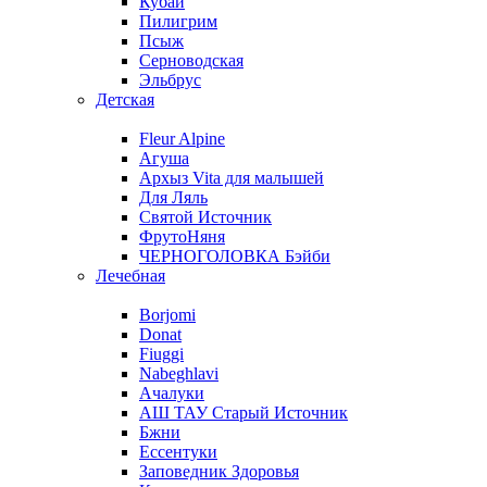
Кубай
Пилигрим
Псыж
Серноводская
Эльбрус
Детская
Fleur Alpine
Агуша
Архыз Vita для малышей
Для Ляль
Святой Источник
ФрутоНяня
ЧЕРНОГОЛОВКА Бэйби
Лечебная
Borjomi
Donat
Fiuggi
Nabeghlavi
Ачалуки
АШ ТАУ Старый Источник
Бжни
Ессентуки
Заповедник Здоровья