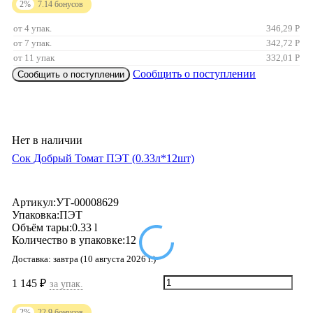
2%
7.14
бонусов
от 4 упак.
346,29
Р
от 7 упак.
342,72
Р
от 11 упак
332,01
Р
Сообщить о поступлении
Сообщить о поступлении
Нет в наличии
Сок Добрый Томат ПЭТ (0.33л*12шт)
Артикул:
УТ-00008629
Упаковка:
ПЭТ
Объём тары:
0.33 l
Количество в упаковке:
12
Доставка:
завтра (10 августа 2026 г.)
1 145
₽
за упак.
2%
22.9
бонусов