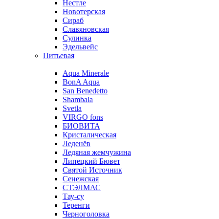
Нестле
Новотерская
Сираб
Славяновская
Сулинка
Эдельвейс
Питьевая
Aqua Minerale
BonA Aqua
San Benedetto
Shambala
Svetla
VIRGO fons
БИОВИТА
Кристалическая
Леденёв
Ледяная жемчужина
Липецкий Бювет
Святой Источник
Сенежская
СТЭЛМАС
Тау-су
Теренги
Черноголовка