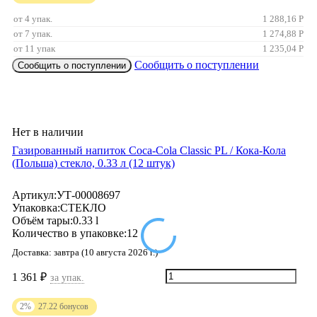
от 4 упак.
1 288,16
Р
от 7 упак.
1 274,88
Р
от 11 упак
1 235,04
Р
Сообщить о поступлении
Сообщить о поступлении
Нет в наличии
Газированный напиток Coca-Cola Classic PL / Кока-Кола
(Польша) стекло, 0.33 л (12 штук)
Артикул:
УТ-00008697
Упаковка:
СТЕКЛО
Объём тары:
0.33 l
Количество в упаковке:
12
Доставка:
завтра (10 августа 2026 г.)
1 361
₽
за упак.
2%
27.22
бонусов