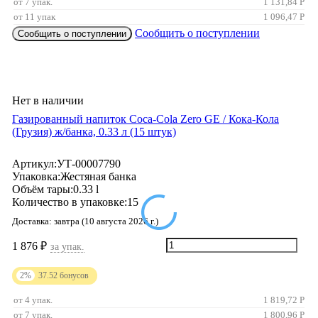
от 7 упак.
1 131,84
Р
от 11 упак
1 096,47
Р
Сообщить о поступлении
Сообщить о поступлении
Нет в наличии
Газированный напиток Coca-Cola Zero GE / Кока-Кола
(Грузия) ж/банкa, 0.33 л (15 штук)
Артикул:
УТ-00007790
Упаковка:
Жестяная банка
Объём тары:
0.33 l
Количество в упаковке:
15
Доставка:
завтра (10 августа 2026 г.)
1 876
₽
за упак.
2%
37.52
бонусов
от 4 упак.
1 819,72
Р
от 7 упак.
1 800,96
Р