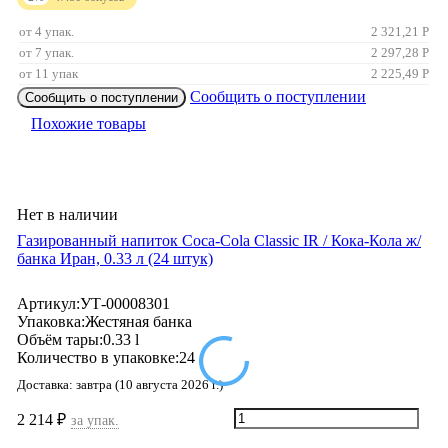
от 4 упак.
2 321,21
Р
от 7 упак.
2 297,28
Р
от 11 упак
2 225,49
Р
Сообщить о поступлении
Сообщить о поступлении
Похожие товары
Нет в наличии
Газированный напиток Coca-Cola Classic IR / Кока-Кола ж/
банкa Иран, 0.33 л (24 штук)
Артикул:
УТ-00008301
Упаковка:
Жестяная банка
Объём тары:
0.33 l
Количество в упаковке:
24
Доставка:
завтра (10 августа 2026 г.)
2 214
₽
за упак.