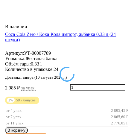
В наличии
Coca-Cola Zero / Кока-Кола импорт, ж/банкa 0.33 л (24
штуки)
Артикул:
УТ-00007789
Упаковка:
Жестяная банка
Объём тары:
0.33 l
Количество в упаковке:
24
Доставка:
завтра (10 августа 2026 г.)
2 985
₽
за упак.
2%
59.7
бонусов
от 4 упак.
2 895,45
Р
от 7 упак.
2 865,60
Р
от 11 упак
2 776,05
Р
В корзину