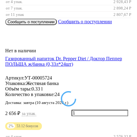
от 4 упак.
2 928,43
Р
от 7 упак.
2 898,24
Р
от 11 упак
2 807,67
Р
Сообщить о поступлении
Сообщить о поступлении
Нет в наличии
Газированный напиток Dr. Pepper Diet / Доктор Пеппер
ПОЛЬША ж/банка (0,33л*24шт)
Артикул:
УТ-00005724
Упаковка:
Жестяная банка
Объём тары:
0.33 l
Количество в упаковке:
24
Доставка:
завтра (10 августа 2026 г.)
2 656
₽
за упак.
2%
53.12
бонусов
от 4 упак.
2 576,32
Р