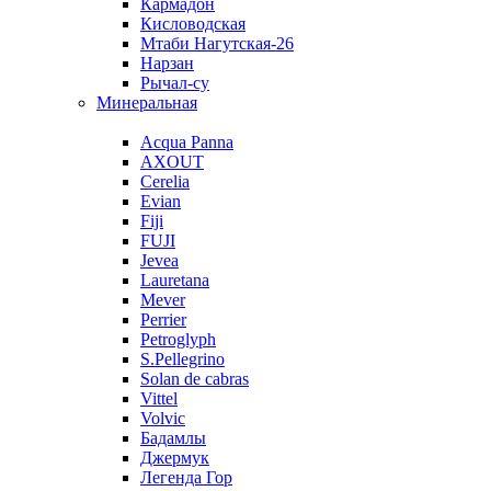
Кармадон
Кисловодская
Мтаби Нагутская-26
Нарзан
Рычал-су
Минеральная
Acqua Panna
AXOUT
Cerelia
Evian
Fiji
FUJI
Jevea
Lauretana
Mever
Perrier
Petroglyph
S.Pellegrino
Solan de cabras
Vittel
Volvic
Бадамлы
Джермук
Легенда Гор