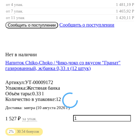
от 4 упак.
1 481,19
Р
от 7 упак.
1 465,92
Р
от 11 упак
1 420,11
Р
Сообщить о поступлении
Сообщить о поступлении
Нет в наличии
Напиток Chiko-Choko / Чико-чоко со вкусом "Гранат"
газированный, ж/банка 0,33 л (12 штук)
Артикул:
УТ-00009172
Упаковка:
Жестяная банка
Объём тары:
0.33 l
Количество в упаковке:
12
Доставка:
завтра (10 августа 2026 г.)
1 527
₽
за упак.
2%
30.54
бонусов