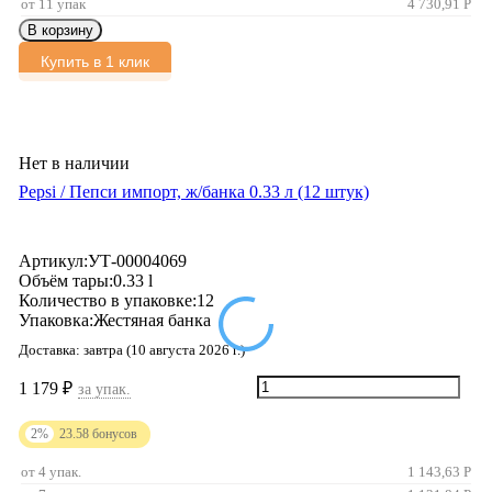
от 11 упак
4 730,91
Р
В корзину
Купить в 1 клик
Нет в наличии
Pepsi / Пепси импорт, ж/банка 0.33 л (12 штук)
Артикул:
УТ-00004069
Объём тары:
0.33 l
Количество в упаковке:
12
Упаковка:
Жестяная банка
Доставка:
завтра (10 августа 2026 г.)
1 179
₽
за упак.
2%
23.58
бонусов
от 4 упак.
1 143,63
Р