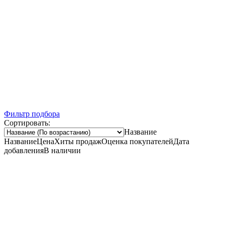
Ночная распродажа
Скидка 10% на весь ассортимент по будням с 00 до 6 часов
До начала распродажи:
99
99
99
99
Дней
Часов
Минут
Секунд
Фильтр подбора
Сортировать:
Название
Название
Цена
Хиты продаж
Оценка покупателей
Дата
добавления
В наличии