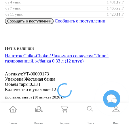
от 4 упак.
1 481,19
Р
от 7 упак.
1 465,92
Р
от 11 упак
1 420,11
Р
Сообщить о поступлении
Сообщить о поступлении
Нет в наличии
Напиток Chiko-Choko / Чико-чоко со вкусом "Личи"
газированный, ж/банка 0,33 л (12 штук)
Артикул:
УТ-00009173
Упаковка:
Жестяная банка
Объём тары:
0.33 l
Количество в упаковке:
12
Доставка:
завтра (10 августа 2026 г.)
1 527
₽
за упак.
2%
30.54
бонусов
Главная
Каталог
Корзина
Поиск
Вход