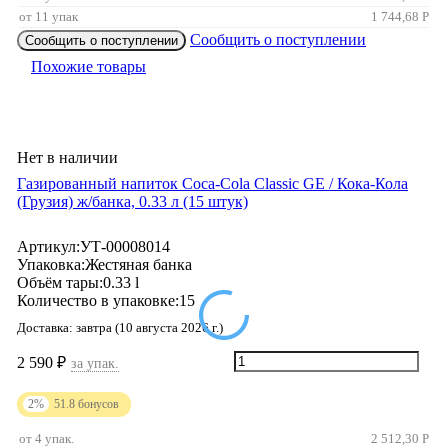
от 11 упак
1 744,68
Р
Сообщить о поступлении
Сообщить о поступлении
Похожие товары
Нет в наличии
Газированный напиток Coca-Cola Classic GE / Кока-Кола
(Грузия) ж/банкa, 0.33 л (15 штук)
Артикул:
УТ-00008014
Упаковка:
Жестяная банка
Объём тары:
0.33 l
Количество в упаковке:
15
Доставка:
завтра (10 августа 2026 г.)
2 590
₽
за упак.
2%
51.8
бонусов
от 4 упак.
2 512,30
Р