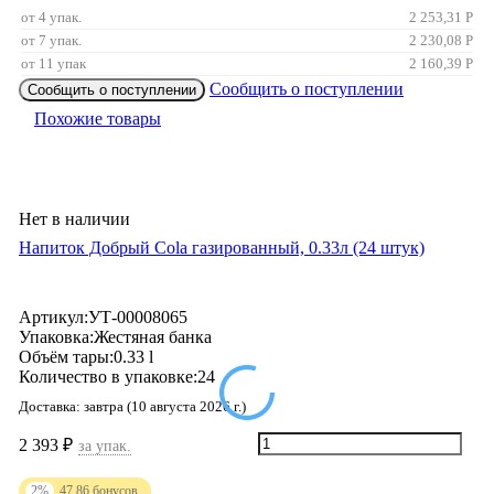
от 4 упак.
2 253,31
Р
от 7 упак.
2 230,08
Р
от 11 упак
2 160,39
Р
Сообщить о поступлении
Сообщить о поступлении
Похожие товары
Нет в наличии
Напиток Добрый Cola газированный, 0.33л (24 штук)
Артикул:
УТ-00008065
Упаковка:
Жестяная банка
Объём тары:
0.33 l
Количество в упаковке:
24
Доставка:
завтра (10 августа 2026 г.)
2 393
₽
за упак.
2%
47.86
бонусов