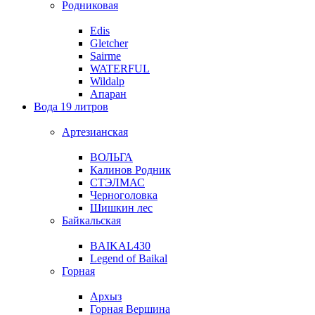
Родниковая
Edis
Gletcher
Sairme
WATERFUL
Wildalp
Апаран
Вода 19 литров
Артезианская
ВОЛЬГА
Калинов Родник
СТЭЛМАС
Черноголовка
Шишкин лес
Байкальская
BAIKAL430
Legend of Baikal
Горная
Архыз
Горная Вершина