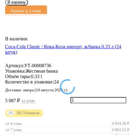
В корзину
Купить в 1 клик
В наличии
Coca-Cola Classic / Кока-Кола импорт, ж/банкa 0.33 л (24
штук)
Артикул:
УТ-00008736
Упаковка:
Жестяная банка
Объём тары:
0.33 l
Количество в упаковке:
24
Доставка:
завтра (10 августа 2026 г.)
5 087
₽
за упак.
2%
101.74
бонусов
от 4 упак.
4 934,39
Р
от 7 упак.
4 883,52
Р