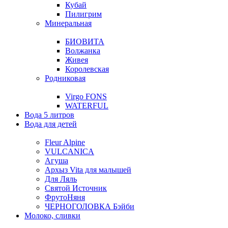
Кубай
Пилигрим
Минеральная
БИОВИТА
Волжанка
Живея
Королевская
Родниковая
Virgo FONS
WATERFUL
Вода 5 литров
Вода для детей
Fleur Alpine
VULCANICA
Агуша
Архыз Vita для малышей
Для Ляль
Святой Источник
ФрутоНяня
ЧЕРНОГОЛОВКА Бэйби
Молоко, сливки