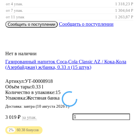
от 4 упак.
1 318,23
Р
от 7 упак.
1 304,64
Р
от 11 упак
1 263,87
Р
Сообщить о поступлении
Сообщить о поступлении
Нет в наличии
Газированный напиток Coca-Cola Classic AZ / Кока-Кола
(Азербайджан) ж/банкa, 0.33 л (15 штук)
Артикул:
УТ-00008918
Объём тары:
0.33 l
Количество в упаковке:
15
Упаковка:
Жестяная банка
Доставка:
завтра (10 августа 2026 г.)
3 019
₽
за упак.
2%
60.38
бонусов