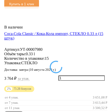
Купить в 1 клик
В наличии
Coca-Cola Classic / Кока-Кола импорт, СТЕКЛО 0.33 л (15
штук)
Артикул:
УТ-00007980
Объём тары:
0.33 l
Количество в упаковке:
15
Упаковка:
СТЕКЛО
Доставка:
завтра (10 августа 2026 г.)
3 764
₽
за упак.
2%
75.28
бонусов
от 4 упак.
3 651,08
Р
от 7 упак.
3 613,44
Р
от 11 упак
3 500,52
Р