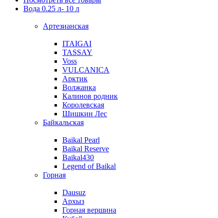
Вода 0.25 л- 10 л
Артезианская
ITAIGAI
TASSAY
Voss
VULCANICA
Арктик
Волжанка
Калинов родник
Королевская
Шишкин Лес
Байкальская
Baikal Pearl
Baikal Reserve
Baikal430
Legend of Baikal
Горная
Dausuz
Архыз
Горная вершина