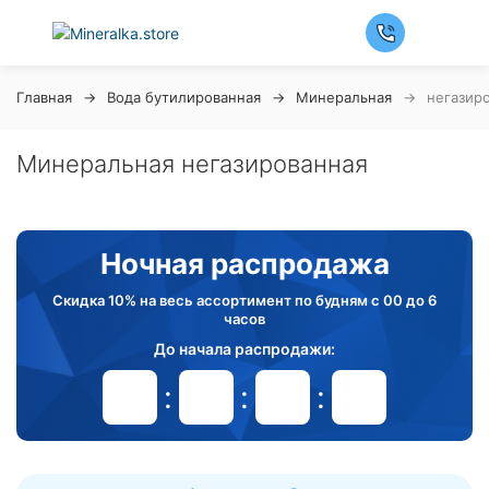
Главная
Вода бутилированная
Минеральная
негазир
Минеральная негазированная
Ночная распродажа
Скидка 10% на весь ассортимент по будням с 00 до 6
часов
До начала распродажи:
99
99
99
99
Дней
Часов
Минут
Секунд