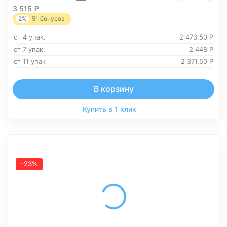
3 515
₽
2%
51
бонусов
от 4 упак.
2 473,50
Р
от 7 упак.
2 448
Р
от 11 упак
2 371,50
Р
В корзину
Купить в 1 клик
-23%