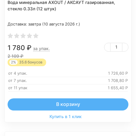
Вода минеральная AXOUT / АКСАУТ газированная,
стекло 0.33л (12 штук)
Доставка:
завтра (10 августа 2026 г.)
1 780
₽
за упак.
2 109
₽
2%
35.6
бонусов
от 4 упак.
1 726,60
Р
от 7 упак.
1 708,80
Р
от 11 упак
1 655,40
Р
В корзину
Купить в 1 клик