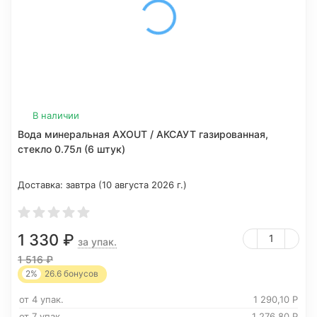
В наличии
Вода минеральная AXOUT / АКСАУТ газированная,
стекло 0.75л (6 штук)
Доставка:
завтра (10 августа 2026 г.)
1 330
₽
за упак.
1 516
₽
2%
26.6
бонусов
от 4 упак.
1 290,10
Р
от 7 упак.
1 276,80
Р