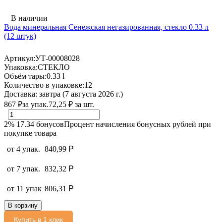
В наличии
Вода минеральная Сенежская негазированная, стекло 0.33 л
(12 штук)
Артикул:
УТ-00008028
Упаковка:
СТЕКЛО
Объём тары:
0.33 l
Количество в упаковке:
12
Доставка:
завтра (7 августа 2026 г.)
867
₽
за упак.
72,25
₽
за шт.
2%
17.34
бонусов
Процент начисления бонусных рублей при
покупке товара
от 4 упак.
840,99
Р
от 7 упак.
832,32
Р
от 11 упак
806,31
Р
В корзину
Купить в 1 клик