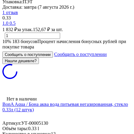
Упаковка:
ПЭТ
Доставка:
завтра (7 августа 2026 г.)
1 отзыв
0.33
1.0
0.5
1 832
₽
за упак.
152,67
₽
за шт.
10%
183
бонусов
Процент начисления бонусных рублей при
покупке товара
Сообщить о поступлении
Сообщить о поступлении
Нет в наличии
BonA Aqua / Бона аква вода питьевая негазированная, стекло
0.33л (12 штук)
Артикул:
УТ-00005130
Объём тары:
0.33 l
Количество в упаковке:
12