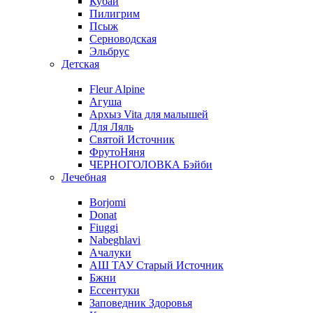
Кубай
Пилигрим
Псыж
Серноводская
Эльбрус
Детская
Fleur Alpine
Агуша
Архыз Vita для малышей
Для Ляль
Святой Источник
ФрутоНяня
ЧЕРНОГОЛОВКА Бэйби
Лечебная
Borjomi
Donat
Fiuggi
Nabeghlavi
Ачалуки
АШ ТАУ Старый Источник
Бжни
Ессентуки
Заповедник Здоровья