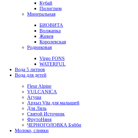
Кубай
Пилигрим
Минеральная
БИОВИТА
Волжанка
Живея
Королевская
Родниковая
Virgo FONS
WATERFUL
Вода 5 литров
Вода для детей
Fleur Alpine
VULCANICA
Агуша
Архыз Vita для малышей
Для Ляль
Святой Источник
ФрутоНяня
ЧЕРНОГОЛОВКА Бэйби
Молоко, сливки