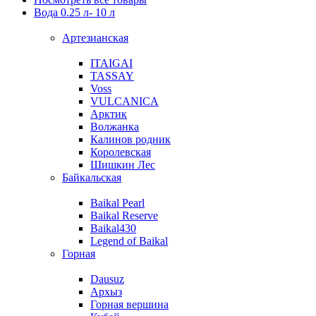
Вода 0.25 л- 10 л
Артезианская
ITAIGAI
TASSAY
Voss
VULCANICA
Арктик
Волжанка
Калинов родник
Королевская
Шишкин Лес
Байкальская
Baikal Pearl
Baikal Reserve
Baikal430
Legend of Baikal
Горная
Dausuz
Архыз
Горная вершина