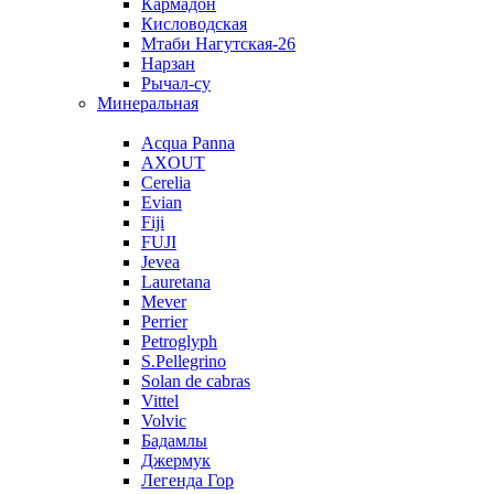
Кармадон
Кисловодская
Мтаби Нагутская-26
Нарзан
Рычал-су
Минеральная
Acqua Panna
AXOUT
Cerelia
Evian
Fiji
FUJI
Jevea
Lauretana
Mever
Perrier
Petroglyph
S.Pellegrino
Solan de cabras
Vittel
Volvic
Бадамлы
Джермук
Легенда Гор