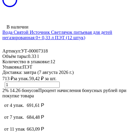
В наличии
Вода Святой Источник Светлячок питьевая для детей
негазированная 0+ 0,33 л ПЭТ (12 штук)
Артикул:
УТ-00007318
Объём тары:
0.33 l
Количество в упаковке:
12
Упаковка:
ПЭТ
Доставка:
завтра (7 августа 2026 г.)
713
₽
за упак.
59,42
₽
за шт.
2%
14.26
бонусов
Процент начисления бонусных рублей при
покупке товара
от 4 упак.
691,61
Р
от 7 упак.
684,48
Р
от 11 упак
663,09
Р