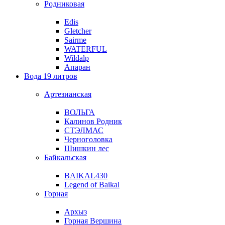
Родниковая
Edis
Gletcher
Sairme
WATERFUL
Wildalp
Апаран
Вода 19 литров
Артезианская
ВОЛЬГА
Калинов Родник
СТЭЛМАС
Черноголовка
Шишкин лес
Байкальская
BAIKAL430
Legend of Baikal
Горная
Архыз
Горная Вершина