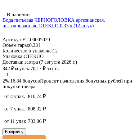
В наличии
Вода питьевая ЧЕРНОГОЛОВКА артезианская,
негазированная, СТЕКЛО 0.33 л (12 штук)
Артикул:
УТ-00005029
Объём тары:
0.33 l
Количество в упаковке:
12
Упаковка:
СТЕКЛО
Доставка:
завтра (7 августа 2026 г.)
842
₽
за упак.
70,17
₽
за шт.
2%
16.84
бонусов
Процент начисления бонусных рублей при
покупке товара
от 4 упак.
816,74
Р
от 7 упак.
808,32
Р
от 11 упак
783,06
Р
В корзину