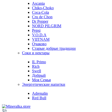
Ascania
Chiko-Choko
Coca-Cola
Cru de Chon
Dr Pepper
NORD PILGRIM
Pepsi
V.O.D.A
VIITNAM
Очаково
Старые добрые традиции
Соки и нектары
IL Primo
Rich
Swell
Добрый
Моя Семья
Энергетические напитки
Adrenalin
Red Bull