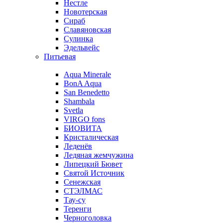
Нестле
Новотерская
Сираб
Славяновская
Сулинка
Эдельвейс
Питьевая
Aqua Minerale
BonA Aqua
San Benedetto
Shambala
Svetla
VIRGO fons
БИОВИТА
Кристалическая
Леденёв
Ледяная жемчужина
Липецкий Бювет
Святой Источник
Сенежская
СТЭЛМАС
Тау-су
Теренги
Черноголовка