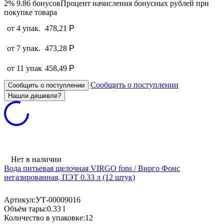
2%
9.86
бонусов
Процент начисления бонусных рублей при
покупке товара
от 4 упак.
478,21
Р
от 7 упак.
473,28
Р
от 11 упак
458,49
Р
Сообщить о поступлении
Сообщить о поступлении
Нет в наличии
Вода питьевая щелочная VIRGO fons / Вирго Фонс
негазированная, ПЭТ 0.33 л (12 штук)
Артикул:
УТ-00009016
Объём тары:
0.33 l
Количество в упаковке:
12