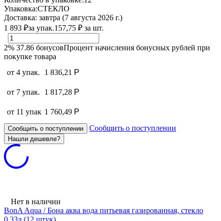
Упаковка:
СТЕКЛО
Доставка:
завтра (7 августа 2026 г.)
1 893
₽
за упак.
157,75
₽
за шт.
2%
37.86
бонусов
Процент начисления бонусных рублей при
покупке товара
от 4 упак.
1 836,21
Р
от 7 упак.
1 817,28
Р
от 11 упак
1 760,49
Р
Сообщить о поступлении
Сообщить о поступлении
Нет в наличии
BonA Aqua / Бона аква вода питьевая газированная, стекло
0.33л (12 штук)