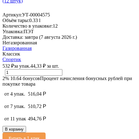
(12 штук)
Артикул:
УТ-00004575
Объём тары:
0.33 l
Количество в упаковке:
12
Упаковка:
ПЭТ
Доставка:
завтра (7 августа 2026 г.)
Негазированная
Газированная
Классик
Спортик
532
₽
за упак.
44,33
₽
за шт.
2%
10.64
бонусов
Процент начисления бонусных рублей при
покупке товара
от 4 упак.
516,04
Р
от 7 упак.
510,72
Р
от 11 упак
494,76
Р
В корзину
Купить в 1 клик