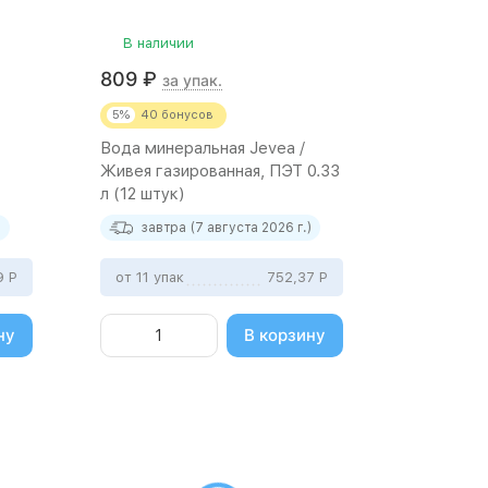
В наличии
809
₽
за упак.
5%
40
бонусов
Вода минеральная Jevea /
Живея газированная, ПЭТ 0.33
л (12 штук)
)
завтра (7 августа 2026 г.)
19
Р
от 11 упак
752,37
Р
ну
В корзину