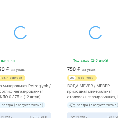
 наличии
Под заказ (2-5 дней)
920
₽
750
₽
за упак.
за упак.
38.4
бонусов
2%
15
бонусов
а минеральная Petroglyph /
ВОДА MEVER / МЕВЕР
роглиф негазированная,
природная минеральная
КЛО 0.375 л (12 штук)
столовая негазированная,
1.5 л (6 штук)
завтра (7 августа 2026 г.)
завтра (7 августа 2026 г.
 11 упак
1 785,60
Р
от 11 упак
697,5