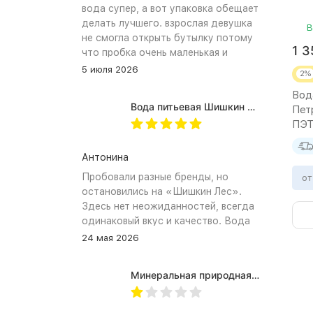
вода супер, а вот упаковка обещает
делать лучшего. взрослая девушка
В
не смогла открыть бутылку потому
1 
что пробка очень маленькая и
неудобное расположение
5 июля 2026
2%
(небольшое пространство между
Вод
пробкой и горлышком) из-за чего
Вода питьевая Шишкин лес в (одноразовой) таре 19 литров
Пет
затрудняет открытию бутылка.
ПЭТ 
Плюс рубцы на пробке мелкие, что
тоже мешает ее открытию
Антонина
Пробовали разные бренды, но
от
остановились на «Шишкин Лес».
Здесь нет неожиданностей, всегда
одинаковый вкус и качество. Вода
хорошо идёт и холодной, и
24 мая 2026
комнатной температуры.
Используем для всей семьи, всем
Минеральная природная вода Jermuk / Джермук газированная, Пэт (1,0л*6шт)
подходит. Это, наверное, главный
показатель.