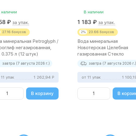
 наличии
В наличии
358
₽
1 183
₽
за упак.
за упак.
27.16
бонусов
2%
23.66
бонусов
а минеральная Petroglyph /
Вода минеральная
роглиф негазированная,
Новотерская Целебная
0.375 л (12 штук)
газированная Стекло
(0,5л*12шт)
завтра (7 августа 2026 г.)
завтра (7 августа 2026 г.
 11 упак
1 262,94
Р
от 11 упак
1 100,
В корзину
В корзи