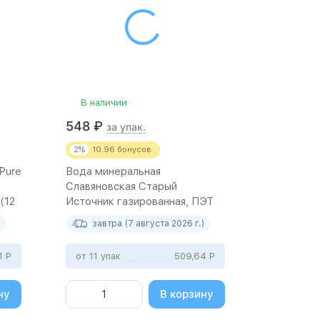
В наличии
548
₽
за упак.
2%
10.96
бонусов
Pure
Вода минеральная
Славяновская Старый
(12
Источник газированная, ПЭТ
1,5л (6 штук)
)
завтра (7 августа 2026 г.)
1
Р
от 11 упак
509,64
Р
ну
В корзину