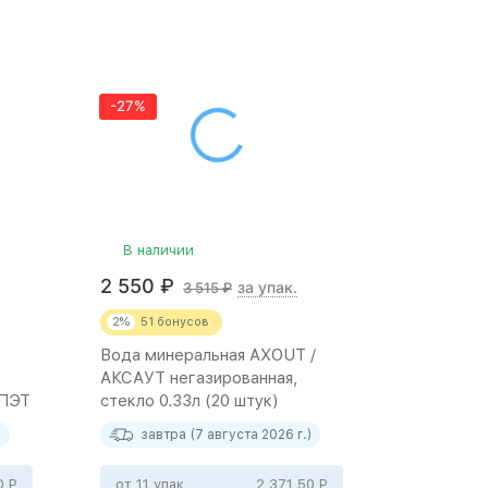
-27%
В наличии
2 550
₽
за упак.
3 515
₽
2%
51
бонусов
Вода минеральная AXOUT /
АКСАУТ негазированная,
 ПЭТ
стекло 0.33л (20 штук)
)
завтра (7 августа 2026 г.)
0
Р
от 11 упак
2 371,50
Р