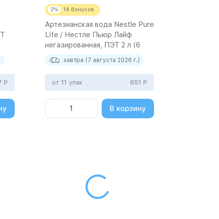
2%
14
бонусов
Артезианская вода Nestle Pure
ЭТ
Life / Нестле Пьюр Лайф
негазированная, ПЭТ 2 л (6
штук)
)
завтра (7 августа 2026 г.)
7
Р
от 11 упак
651
Р
ну
В корзину