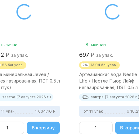
 наличии
В наличии
12
₽
697
₽
за упак.
за упак.
56
бонусов
2%
13.94
бонусов
а минеральная Jevea /
Артезианская вода Nestle 
ея газированная, ПЭТ 0.5 л
Life / Нестле Пьюр Лайф
штук)
негазированная, ПЭТ 0.5 л 
штук)
завтра (7 августа 2026 г.)
завтра (7 августа 2026 г.
 11 упак
1 034,16
Р
от 11 упак
648,2
В корзину
В корзи