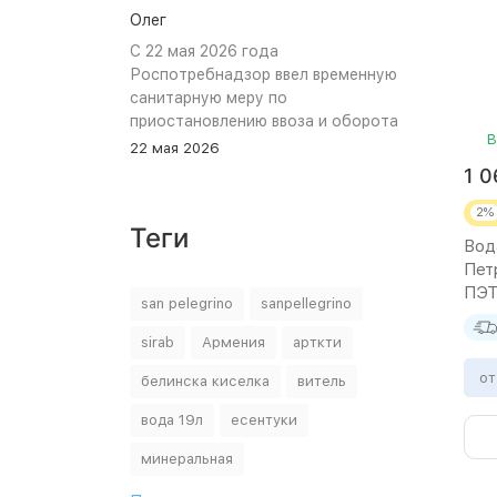
Олег
С 22 мая 2026 года
Роспотребнадзор ввел временную
санитарную меру по
приостановлению ввоза и оборота
В
на территории Российской
22 мая 2026
Федерации пищевой продукции:
1 
«Минеральная природная лечебно-
столовая питьевая газированная
2%
Теги
вода «Джермук», изготовитель
Вод
ЗАО «Джермук Групп». Указанная
Пет
продукция не соответствует
ПЭТ 
san pelegrino
sanpellegrino
информации, указанной в
маркировке, что является
sirab
Армения
арткти
нарушением требований пункта 10
раздела 3 ТР ЕАЭС 044/2017 «О
от
белинска киселка
витель
безопасности упакованной
вода 19л
есентуки
питьевой воды, включая природную
минеральную воду». В воде было
минеральная
выявлено превышение содержания
гидрокарбоната – иона, хлоридов и