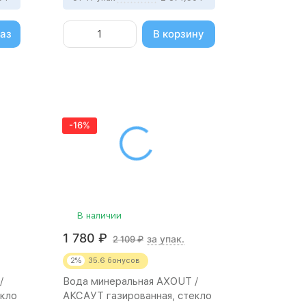
аз
В корзину
-16%
В наличии
1 780
₽
за упак.
2 109
₽
2%
35.6
бонусов
/
Вода минеральная AXOUT /
екло
АКСАУТ газированная, стекло