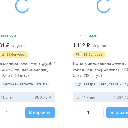
 наличии
В наличии
061
₽
1 112
₽
за упак.
за упак.
21.22
бонусов
5%
56
бонусов
а минеральная Petroglyph /
Вода минеральная Jevea /
роглиф негазированная,
Живея негазированная, П
0.75 л (6 штук)
0.5 л (12 штук)
завтра (7 августа 2026 г.)
завтра (7 августа 2026 г.
 11 упак
986,73
Р
от 11 упак
1 034,
В корзину
В корзи