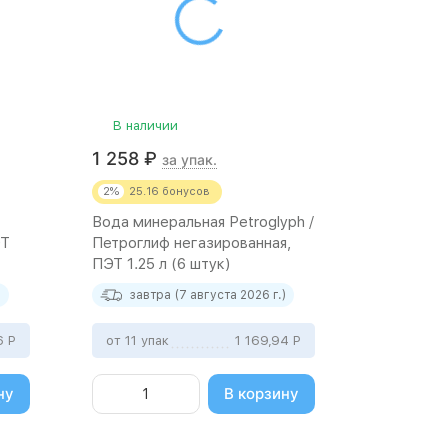
В наличии
1 258
₽
за упак.
2%
25.16
бонусов
Вода минеральная Petroglyph /
ЭТ
Петроглиф негазированная,
ПЭТ 1.25 л (6 штук)
)
завтра (7 августа 2026 г.)
16
Р
от 11 упак
1 169,94
Р
ну
В корзину