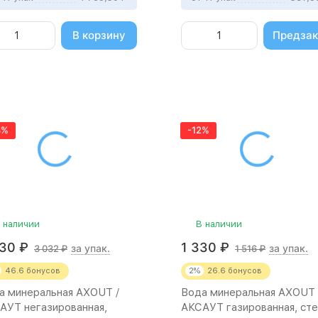
В корзину
Предзак
3%
-12%
 наличии
В наличии
330
₽
1 330
₽
за упак.
за упак.
3 032
₽
1 516
₽
46.6
бонусов
2%
26.6
бонусов
а минеральная AXOUT /
Вода минеральная AXOUT 
АУТ негазированная,
АКСАУТ газированная, ст