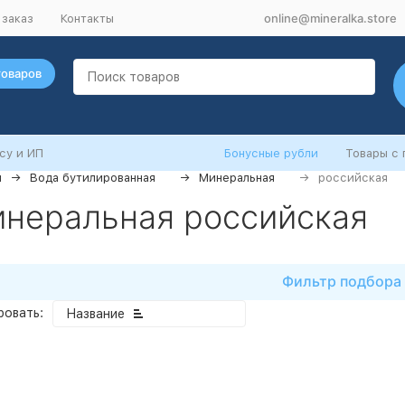
online@mineralka.store
 заказ
Контакты
товаров
су и ИП
Бонусные рубли
Товары с
я
Вода бутилированная
Минеральная
российская
неральная российская
Фильтр подбора
ровать:
Название