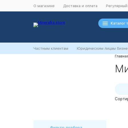
О магазине
Доставка и оплата
Регулярный
Каталог 
Частным клиентам
Юридическим лицам бизне
Главна
Ночная распродажа
Ми
Скидка 10% на весь ассортимент по
будням с 00 до 6 часов
До начала распродажи:
99
99
99
99
Дней
Часов
Минут
Секунд
Сорти
Фильтр подбора