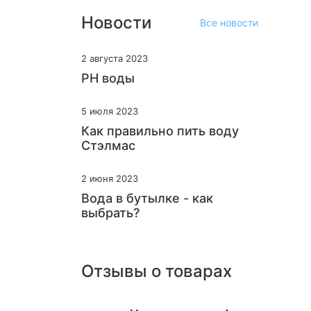
Ессентуки
Новости
Все новости
Заповедник Здоровья
2 августа 2023
Калинов родник
PH воды
Кармадон
Кисловодская
5 июля 2023
Как правильно пить воду
Королевская
Стэлмас
Кристалическая
2 июня 2023
Кубай
Вода в бутылке - как
Леденёв
выбрать?
Липецкий Бювет
Мтаби Нагутская-26
Отзывы о товарах
Нарзан
Новотерская