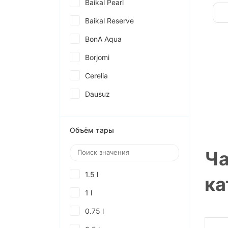
Baikal Pearl
Baikal Reserve
BonA Aqua
Borjomi
Cerelia
Dausuz
Donat
Объём тары
Edis
Evian
Ча
Fiji
1.5 l
ка
Fiuggi
1 l
Fleur Alpine
0.75 l
FUJI