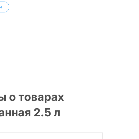
и
ы о товарах
нная 2.5 л