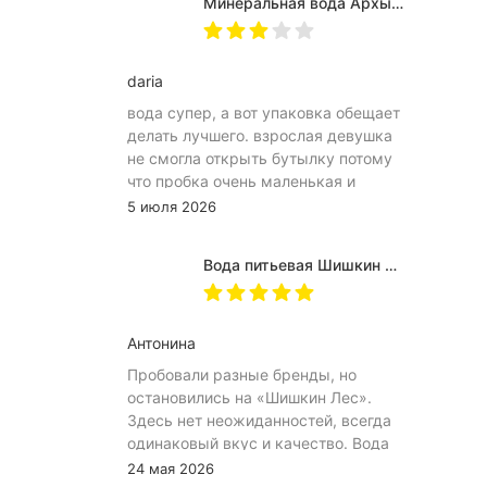
Минеральная вода Архыз Vita негазированная, ПЭТ 0.5 л (12 штук)
Пилигрим
Псыж
daria
вода супер, а вот упаковка обещает
Рычал-су
делать лучшего. взрослая девушка
Святой Источник
не смогла открыть бутылку потому
что пробка очень маленькая и
Сенежская
неудобное расположение
5 июля 2026
(небольшое пространство между
Серноводская
пробкой и горлышком) из-за чего
Вода питьевая Шишкин лес в (одноразовой) таре 19 литров
Сираб
затрудняет открытию бутылка.
Плюс рубцы на пробке мелкие, что
Славяновская
тоже мешает ее открытию
Антонина
Славяновская Старый
Источник
Пробовали разные бренды, но
остановились на «Шишкин Лес».
Славянская Жемчужина
Здесь нет неожиданностей, всегда
одинаковый вкус и качество. Вода
СТЭЛМАС
хорошо идёт и холодной, и
24 мая 2026