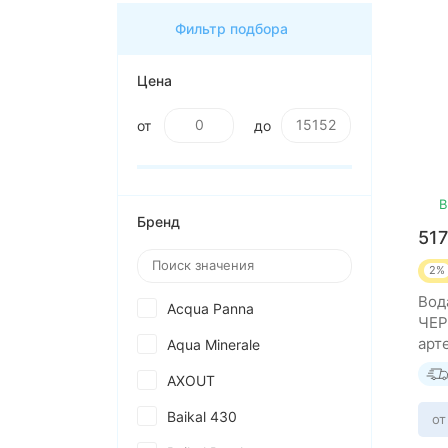
Фильтр подбора
Цена
от
до
В
Бренд
51
2%
Вод
Acqua Panna
ЧЕ
арт
Aqua Minerale
нег
AXOUT
шту
Baikal 430
от