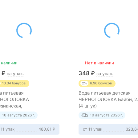
 наличии
Нет в наличии
7
₽
348
₽
за упак.
за упак.
10.34
бонусов
2%
6.96
бонусов
а питьевая
Вода питьевая детская
РНОГОЛОВКА
ЧЕРНОГОЛОВКА Бэйби, 2.
езианская,
(4 штук)
азированная, ПЭТ 2.5 л (4
10 августа 2026 г.
10 августа 2026 г.
ки)
 11 упак
480,81
Р
от 11 упак
323,6