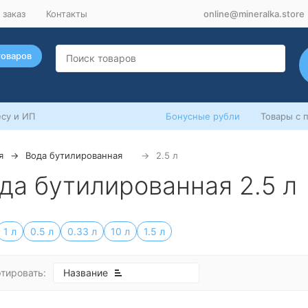
 заказ
Контакты
online@mineralka.store
товаров
су и ИП
Бонусные рубли
Товары с 
я
Вода бутилированная
2.5 л
да бутилированная 2.5 л
1 л
0.5 л
0.33 л
10 л
1.5 л
тировать:
Название