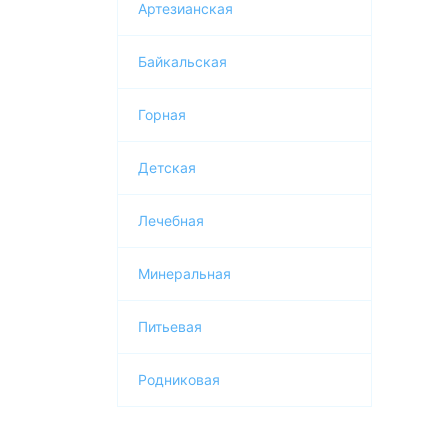
0.9 l
Артезианская
Арктик
Байкальская
Архыз Vita
Архыз Vita для малышей
Горная
Ачалуки
Детская
АШ ТАУ Старый Источник
Бадамлы
Лечебная
Бжни
Минеральная
БИОВИТА
Волжанка
Питьевая
Горная вершина
Родниковая
Джермук
Для Ляль