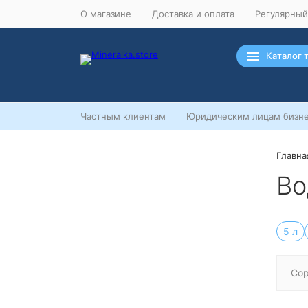
О магазине
Доставка и оплата
Регулярный
Каталог 
Частным клиентам
Юридическим лицам бизне
Главна
Ночная распродажа
Во
Скидка 10% на весь ассортимент по
будням с 00 до 6 часов
До начала распродажи:
5 л
99
99
99
99
Дней
Часов
Минут
Секунд
Сор