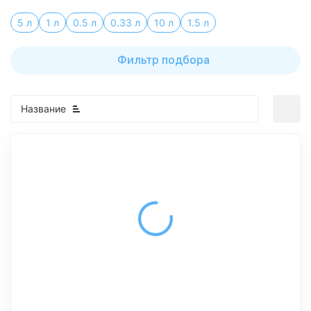
5 л
1 л
0.5 л
0.33 л
10 л
1.5 л
Фильтр подбора
Название