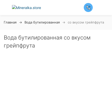
Главная
Вода бутилированная
со вкусом грейпфрута
Вода бутилированная со вкусом
грейпфрута
Ночная распродажа
Скидка 10% на весь ассортимент по будням с 00 до 6
часов
До начала распродажи:
99
99
99
99
Дней
Часов
Минут
Секунд