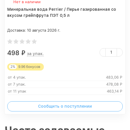
Нет в наличии
Минеральная вода Perrier / Перье газированная со
вкусом грейпфрута ПЭТ 0,5 л
Доставка:
10 августа 2026 г.
498
₽
за упак.
2%
9.96
бонусов
от 4 упак.
483,06
Р
от 7 упак.
478,08
Р
от 11 упак
463,14
Р
Сообщить о поступлении