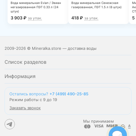
Вода минеральная Evian / Эвиан
Вода минеральная Сенежская
Ми
негазированная ПЭТ 0.33 л (24
газированная, ПЭТ 1.5 л (6 штук)
Ак
штук)
СТ
3 903
₽
418
₽
5
за упак.
за упак.
2009-2026 © Mineralka.store — доставка воды
Список разделов
Информация
Остались вопросы?
+7 (499) 490-25-85
Режим работы с 9 до 19
Заказать звонок
Мы принимаем