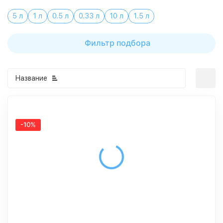
5 л
1 л
0.5 л
0.33 л
10 л
1.5 л
Фильтр подбора
Название
-10%