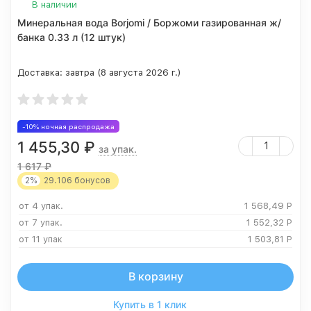
В наличии
Минеральная вода Borjomi / Боржоми газированная ж/
банка 0.33 л (12 штук)
Доставка:
завтра (8 августа 2026 г.)
-10% ночная распродажа
1 455,30
₽
за упак.
1 617
₽
2%
29.106
бонусов
от 4 упак.
1 568,49
Р
от 7 упак.
1 552,32
Р
от 11 упак
1 503,81
Р
В корзину
Купить в 1 клик