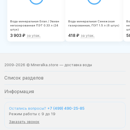
Вода минеральная Evian / Эвиан
Вода минеральная Сенежская
Во
негазированная ПЭТ 0.33 л (24
газированная, ПЭТ 1.5 л (6 штук)
не
штук)
шт
3 903
₽
418
₽
5
за упак.
за упак.
2009-2026 © Mineralka.store — доставка воды
Список разделов
Информация
+7 (499) 490-25-85
Остались вопросы?
Режим работы с 9 до 19
Заказать звонок