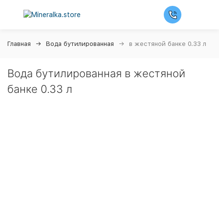
Главная
Вода бутилированная
в жестяной банке 0.33 л
Вода бутилированная в жестяной
банке 0.33 л
Ночная распродажа
Скидка 10% на весь ассортимент по будням с 00 до 6
часов
До окончания распродажи:
99
99
99
99
Дней
Часов
Минут
Секунд