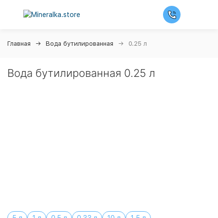
Главная
Вода бутилированная
0.25 л
Вода бутилированная 0.25 л
Ночная распродажа
Скидка 10% на весь ассортимент по будням с 00 до
6 часов
До начала распродажи:
99
99
99
99
Дней
Часов
Минут
Секунд