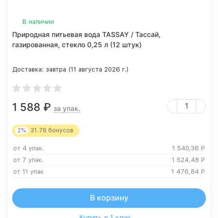
В наличии
Природная питьевая вода TASSAY / Тассай,
газированная, стекло 0,25 л (12 штук)
Доставка:
завтра (11 августа 2026 г.)
1 588
₽
за упак.
2%
31.76
бонусов
от 4 упак.
1 540,36
Р
от 7 упак.
1 524,48
Р
от 11 упак
1 476,84
Р
В корзину
Купить в 1 клик