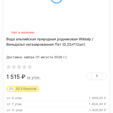
Нет в наличии
Вода альпийская природная родниковая Wildalp /
Вильдальп негазированная Пэт (0,25л*12шт)
Доставка:
завтра (11 августа 2026 г.)
1 515
₽
за упак.
2%
30.3
бонусов
от 4 упак.
1 469,55
Р
от 7 упак.
1 454,40
Р
от 11 упак
1 408,95
Р