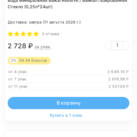
Вода минеральная Baikal Reserve / Байкал газированная
Стекло (0,25л*24шт)
Доставка:
завтра (11 августа 2026 г.)
3 отзыва
2 728
₽
за упак.
2%
54.56
бонусов
от 4 упак.
2 646,16
Р
от 7 упак.
2 618,88
Р
от 11 упак
2 537,04
Р
В корзину
Купить в 1 клик