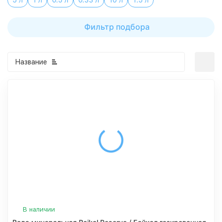
5 л
1 л
0.5 л
0.33 л
10 л
1.5 л
Фильтр подбора
Название
В наличии