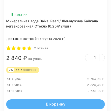
В наличии
Минеральная вода Baikal Pearl / Жемчужина Байкала
негазированная Стекло (0,25л*24шт)
Доставка:
завтра (11 августа 2026 г.)
2 отзыва
2 840
₽
за упак.
2%
56.8
бонусов
от 4 упак.
2 754,80
Р
от 7 упак.
2 726,40
Р
от 11 упак
2 641,20
Р
В корзину