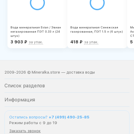
Вода минеральная Evian / Эвиан
Вода минеральная Сенежская
Ми
негазированная ПЭТ 0.33 л (24
газированная, ПЭТ 1.5 л (6 штук)
Ак
штук)
СТ
3 903
₽
418
₽
5
за упак.
за упак.
2009-2026 © Mineralka.store — доставка воды
Список разделов
Информация
Остались вопросы?
+7 (499) 490-25-85
Режим работы с 9 до 19
Заказать звонок